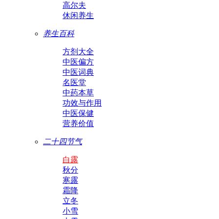
高尔夫
休闲养生
养生百科
方剂大全
中医偏方
中医词典
名医堂
中药本草
功效与作用
中医保健
营养价值
二十四节气
白露
秋分
寒露
霜降
立冬
小雪