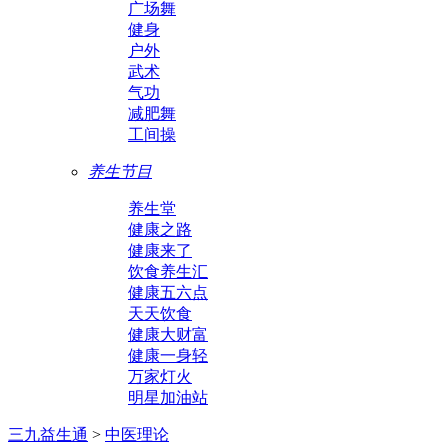
广场舞
健身
户外
武术
气功
减肥舞
工间操
养生节目
养生堂
健康之路
健康来了
饮食养生汇
健康五六点
天天饮食
健康大财富
健康一身轻
万家灯火
明星加油站
三九益生通
>
中医理论