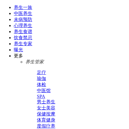
养生一族
中医养生
未病预防
心理养生
养生食谱
饮食禁忌
养生专家
曝光
更多
养生管家
足疗
瑜伽
体检
中医馆
SPA
男士养生
女士美容
保健按摩
体育健身
度假疗养