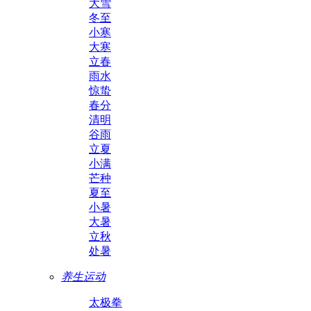
大雪
冬至
小寒
大寒
立春
雨水
惊蛰
春分
清明
谷雨
立夏
小满
芒种
夏至
小暑
大暑
立秋
处暑
养生运动
太极拳