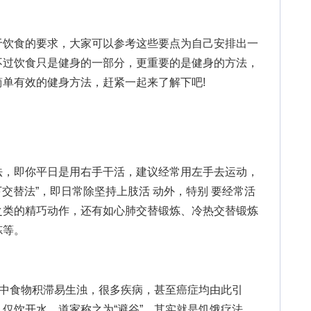
饮食的要求，大家可以参考这些要点为自己安排出一
不过饮食只是健身的一部分，更重要的是健身的方法，
单有效的健身方法，赶紧一起来了解下吧!
，即你平日是用右手干活，建议经常用左手去运动，
下交替法”，即日常除坚持上肢活 动外，特别 要经常活
之类的精巧动作，还有如心肺交替锻炼、冷热交替锻炼
炼等。
中食物积滞易生浊，很多疾病，甚至癌症均由此引
仅饮开水。道家称之为“避谷”，其实就是饥饿疗法。