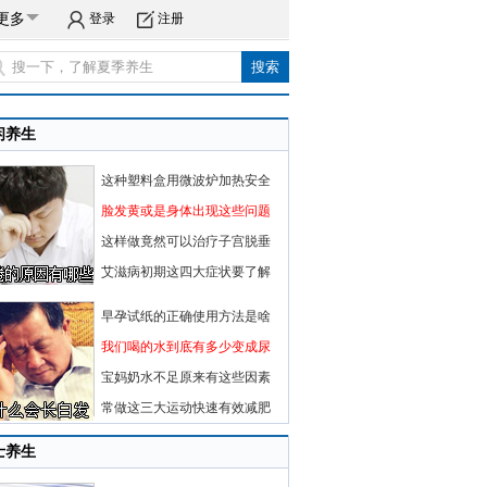
更多
登录
注册
闲养生
这种塑料盒用微波炉加热安全
脸发黄或是身体出现这些问题
这样做竟然可以治疗子宫脱垂
艾滋病初期这四大症状要了解
早孕试纸的正确使用方法是啥
我们喝的水到底有多少变成尿
宝妈奶水不足原来有这些因素
常做这三大运动快速有效减肥
士养生