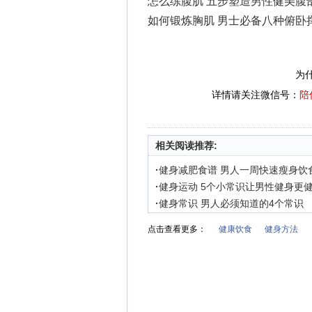
怎么练腹肌 五步塑造男性健美腹
如何锻炼胸肌 男士必备八种俯卧
为
详情请关注微信号：
陪
相关阅读推荐:
·
健身减肥食谱 男人一周快速瘦身饮
·
健身运动 5个小常识让男性健身更
·
健身常识 男人必须知道的4个常识
点击查看更多：
健康饮食
健身方法