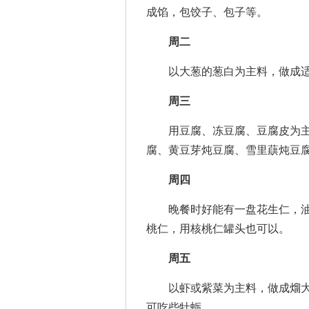
成馅，包饺子、包子等。
周二
以大葱的葱白为主料，做成适
周三
用豆腐、冻豆腐、豆腐皮为主料
腐、黄豆芽炖豆腐、雪里蕻炖豆
周四
晚餐时好能有一盘花生仁，油
桃仁，用核桃仁罐头也可以。
周五
以虾或紫菜为主料，做成熘大
可吃些牡蛎。