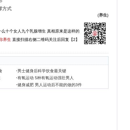
部
撑方式
(
养生
)
什么十个女人九个乳腺增生 真相原来是这样的
你养生
直接扫描右侧二维码关注后回复【2】
食
·
男士健身后科学饮食最关键
健
·
有氧运动 5种有氧运动强壮男人
·
健身减肥 男人运动后不能的做的3件