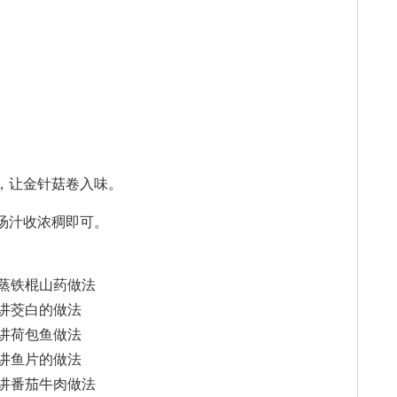
，让金针菇卷入味。
汤汁收浓稠即可。
讲蒸铁棍山药做法
荣讲茭白的做法
庚讲荷包鱼做法
生讲鱼片的做法
会讲番茄牛肉做法