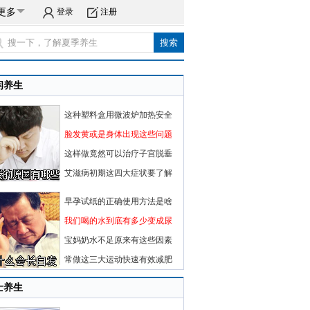
更多
登录
注册
闲养生
这种塑料盒用微波炉加热安全
脸发黄或是身体出现这些问题
这样做竟然可以治疗子宫脱垂
艾滋病初期这四大症状要了解
早孕试纸的正确使用方法是啥
我们喝的水到底有多少变成尿
宝妈奶水不足原来有这些因素
常做这三大运动快速有效减肥
士养生