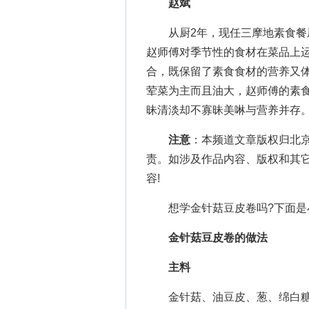
赵斌
从厨2年，现任三摩地素食餐厅
赵师傅对季节性的食材在菜品上
合，既保留了素食食材的营养又
荤菜为主而且油大，赵师傅的素
昧清淡却不寡昧美啉与营养并存
注意
：本频道文章版权归北
责。如涉及作品内容、版权和其
容!
想学金针菇豆皮卷吗?下面是
金针菇豆皮卷的做法
主料
金针菇、油豆皮、葱、绵白糖