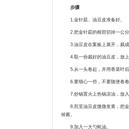
步骤
1.金针菇、油豆皮准备好。
2.把金针菇的根部切掉一公分
3.油豆皮在案板上展开，裁成
4.取一份裁好的油豆皮，放上
5.从一头卷起，并用香菜叶后
6.要细心一些，不要随便卷卷
7.炒锅置火上热锅凉油，放入
8.煎至油豆皮微微发黄，把金
候酱。
9.加入一大勺蚝油。