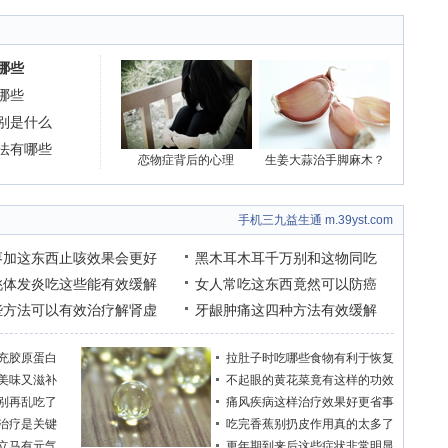
哪些
哪些
别是什么
法有哪些
恋物症背后的心理
生姜大蒜治手脚麻木？
手机三九益生通 m.39yst.com
枣加这东西止咳效果会更好
黑木耳木耳千万别和这物同吃
桃体发炎吃这些能有效缓解
女人常吃这东西竟然可以防癌
些方法可以有效治疗解肾虚
牙龈肿痛这四种方法有效缓解
充胶原蛋白
拉肚子时吃哪些食物有利于恢复
美味又滋补
不起眼的黄花菜竟有这样的功效
别再乱吃了
痛风疾病这样治疗效果好更省事
治疗是关键
吃完香蕉别扔皮作用真的太多了
立马有元气
更年期到来后这些症状非常明显