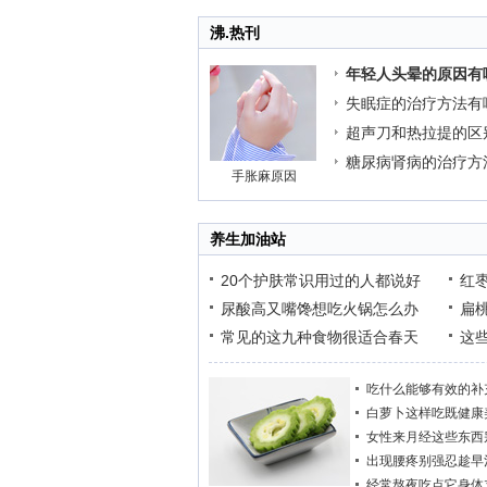
沸.热刊
年轻人头晕的原因有
失眠症的治疗方法有
超声刀和热拉提的区
糖尿病肾病的治疗方
手胀麻原因
养生加油站
20个护肤常识用过的人都说好
红
尿酸高又嘴馋想吃火锅怎么办
扁
常见的这九种食物很适合春天
这
吃什么能够有效的补
白萝卜这样吃既健康
女性来月经这些东西
出现腰疼别强忍趁早
经常熬夜吃点它身体