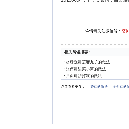
20150604食全食美菜谱：白常
详情请关注微信号：
陪
相关阅读推荐:
·
赵彦强讲芝麻丸子的做法
·
张伟讲酸菜小笋的做法
·
尹彪讲驴打滚的做法
点击查看更多：
蘑菇的做法
金针菇的