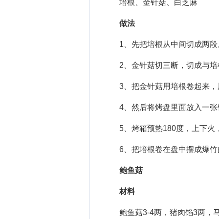
培根、金针菇、白芝麻
做法
1、先把培根从中间切成两段
2、金针菇切三断，切成与培
3、把金针菇用培根卷起来，
4、然后将烤盘里面放入一张
5、烤箱预热180度，上下火，
6、把培根卷在盘中摆成爆竹
鲍鱼菇
材料
鲍鱼菇3-4两，猪肉馅3两，马