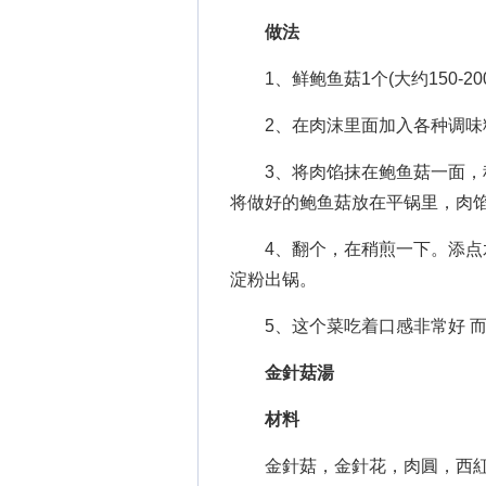
做法
1、鲜鲍鱼菇1个(大约150-20
2、在肉沫里面加入各种调味
3、将肉馅抹在鲍鱼菇一面，稍
将做好的鲍鱼菇放在平锅里，肉馅
4、翻个，在稍煎一下。添点水
淀粉出锅。
5、这个菜吃着口感非常好 而
金針菇湯
材料
金針菇，金針花，肉圓，西紅