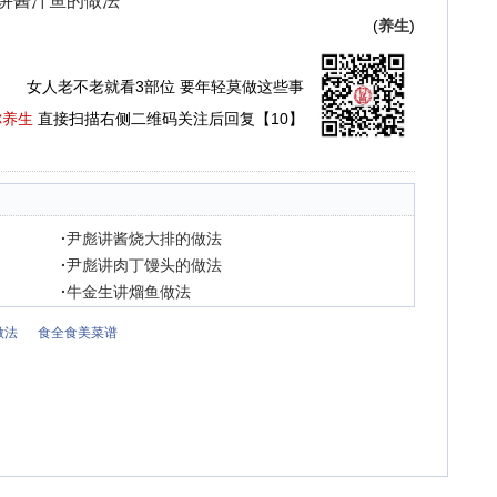
继讲酱汁鱼的做法
(
养生
)
女人老不老就看3部位 要年轻莫做这些事
你养生
直接扫描右侧二维码关注后回复【10】
·
尹彪讲酱烧大排的做法
·
尹彪讲肉丁馒头的做法
·
牛金生讲熘鱼做法
做法
食全食美菜谱