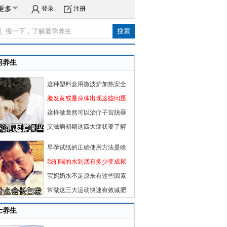
更多
登录
注册
闲养生
这种塑料盒用微波炉加热安全
脸发黄或是身体出现这些问题
这样做竟然可以治疗子宫脱垂
艾滋病初期这四大症状要了解
早孕试纸的正确使用方法是啥
我们喝的水到底有多少变成尿
宝妈奶水不足原来有这些因素
常做这三大运动快速有效减肥
士养生