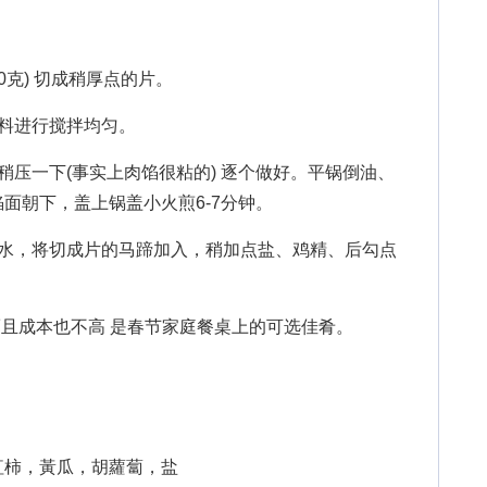
0克) 切成稍厚点的片。
料进行搅拌均匀。
压一下(事实上肉馅很粘的) 逐个做好。平锅倒油、
面朝下，盖上锅盖小火煎6-7分钟。
，将切成片的马蹄加入，稍加点盐、鸡精、后勾点
且成本也不高 是春节家庭餐桌上的可选佳肴。
柿，黃瓜，胡蘿蔔，盐