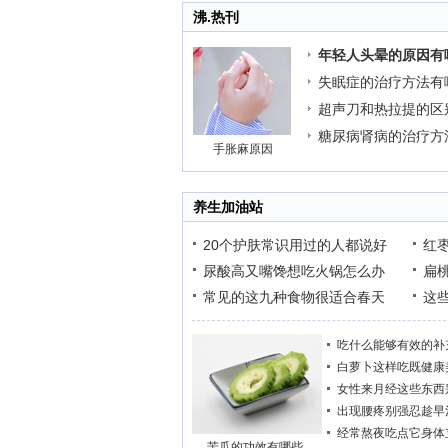
沸.热刊
年轻人头晕的原因有
失眠症的治疗方法有
超声刀和热拉提的区
糖尿病肾病的治疗方
手胀麻原因
养生加油站
20个护肤常识用过的人都说好
红
尿酸高又嘴馋想吃火锅怎么办
扁
常见的这九种食物很适合春天
这
吃什么能够有效的补
白萝卜这样吃既健康
女性来月经这些东西
出现腰疼别强忍趁早
经常熬夜吃点它身体
苦瓜的功效有哪些