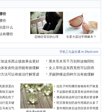
哪些
哪些
别是什么
法有哪些
恋物症背后的心理
生姜大蒜治手脚麻木？
手机三九益生通 m.39yst.com
枣加这东西止咳效果会更好
黑木耳木耳千万别和这物同吃
桃体发炎吃这些能有效缓解
女人常吃这东西竟然可以防癌
些方法可以有效治疗解肾虚
牙龈肿痛这四种方法有效缓解
充胶原蛋白
拉肚子时吃哪些食物有利于恢复
美味又滋补
不起眼的黄花菜竟有这样的功效
别再乱吃了
痛风疾病这样治疗效果好更省事
治疗是关键
吃完香蕉别扔皮作用真的太多了
立马有元气
更年期到来后这些症状非常明显
维生素e的作用