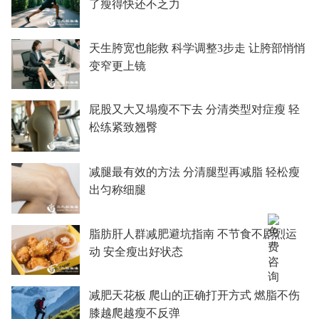
了瘦得快还不乏力
天生胯宽也能救 科学调整3步走 让胯部悄悄
变窄更上镜
屁股又大又塌瘦不下去 分清类型对症瘦 轻
松练紧致翘臀
减腿最有效的方法 分清腿型再减脂 轻松瘦
出匀称细腿
脂肪肝人群减肥避坑指南 不节食不剧烈运
动 安全瘦出好状态
减肥天花板 爬山的正确打开方式 燃脂不伤
膝越爬越瘦不反弹