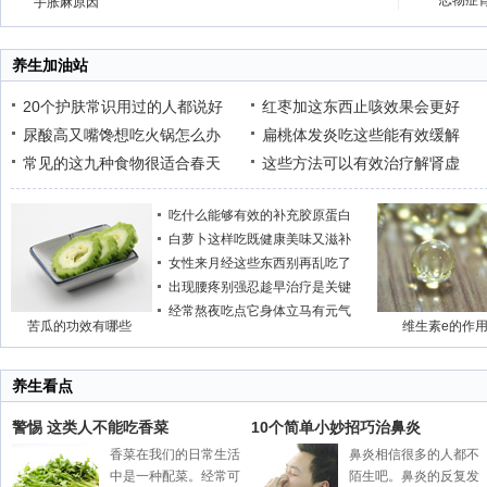
恋物症
手胀麻原因
养生加油站
20个护肤常识用过的人都说好
红枣加这东西止咳效果会更好
尿酸高又嘴馋想吃火锅怎么办
扁桃体发炎吃这些能有效缓解
常见的这九种食物很适合春天
这些方法可以有效治疗解肾虚
吃什么能够有效的补充胶原蛋白
白萝卜这样吃既健康美味又滋补
女性来月经这些东西别再乱吃了
出现腰疼别强忍趁早治疗是关键
经常熬夜吃点它身体立马有元气
苦瓜的功效有哪些
维生素e的作
养生看点
警惕 这类人不能吃香菜
10个简单小妙招巧治鼻炎
香菜在我们的日常生活
鼻炎相信很多的人都不
中是一种配菜。经常可
陌生吧。鼻炎的反复发