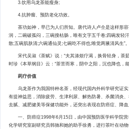
3.饮用乌龙茶能瘦身;
4.抗肿瘤、预防老化功效。
茶功如神，早已为人们所知。唐代诗人卢仝是这样形容茶
润，二碗破孤闷，三碗搜枯肠，唯有文字五千卷;四碗发轻
散;五碗肌肤清;六碗通仙灵;七碗吃不得也;唯觉两腋清风生”
宋代吴淑《茶赋》说：“夫其涤烦疗渴，换骨轻身，茶茹
时珍《本草纲目》云：“茶苦而寒，阴中之阳，沉也降也，能
药疗价值
乌龙茶作为我国特种名茶，经现代国内外科学研究证实
有提神益思，消除疲劳、生津利尿、解热防暑、杀菌消炎、
去腻、减肥健美等保健功能外，还突出表现在防癌症、降血
一、防癌症1998年6月15日，由中国预防医学科学院
化学研究室副研究员韩驰和她的助手徐勇，进行茶叶在动物