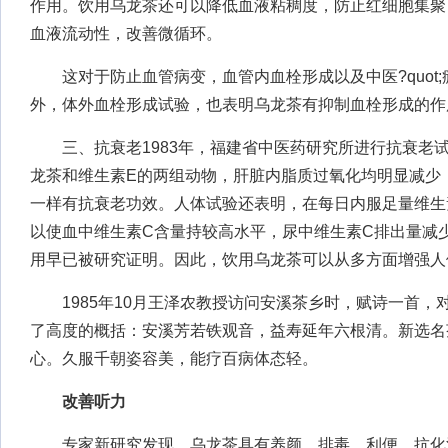
作用。饮用乌龙茶还可以降低血液粘稠度，防止红细胞集聚
血液流动性，改善微循环。
这对于防止血管病变，血管内血栓形成以及中医?quot;
外，体外血栓形成试验，也表明乌龙茶有抑制血栓形成的作
三、抗衰老1983年，福建省中医药研究所进行抗衰老
龙茶和维生素E的两组动物，肝脏内脂质过氧化均明显减少
一样有抗衰老功效。人体试验还表明，在每日内服足量维生
以使血中维生素C含量持较高水平，尿中维生素C排出量减
用早已被研究证明。因此，饮用乌龙茶可以从多方面增强人
1985年10月王泽农教授访问安溪茶乡时，赋诗一首，
了高度的概括：安溪芳若铁观音，益寿延年六根清。新选名
心。久服千朝姿容美，能疗百病体态轻。
改善听力
专家新研究发现，乌龙茶具有养颜、排毒、利便、抗化