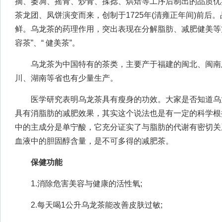
摘、萎凋、摇青、炒青、揉捻、烘焙等工序后制出的品质优
茶龙团、凤饼演变而来，创制于1725年(清雍正年间)前后
鲜。乌龙茶的药理作用，突出表现在分解脂肪、减肥健美等
容茶”、“ 健美茶”。
乌龙茶为中国特有的茶类，主要产于福建的闽北、闽南
川、湖南等省也有少量生产。
医学研究表明乌龙茶具有瘦身的功效。大家是否知道乌
具有消脂肪的减肥效果，其实这个说法也是有一定的科学根
中的主成分是单宁酸，它充分证实了与脂肪的代谢有密切关
血液中的胆固醇含量，是不可多得的减肥茶。
保健功能
1.消除危害美容与健康的活性氧;
2.每天喝1公升乌龙茶能改善皮肤过敏;