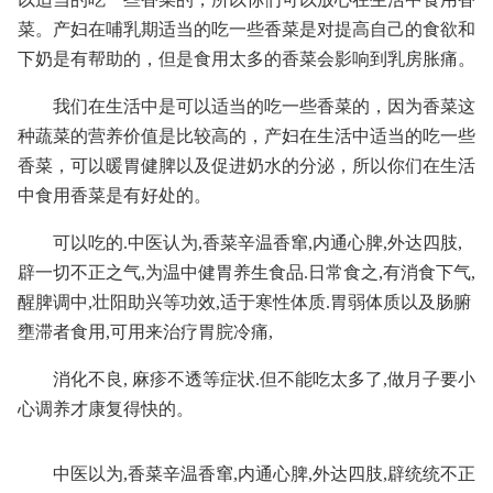
菜。产妇在哺乳期适当的吃一些香菜是对提高自己的食欲和
下奶是有帮助的，但是食用太多的香菜会影响到乳房胀痛。
我们在生活中是可以适当的吃一些香菜的，因为香菜这
种蔬菜的营养价值是比较高的，产妇在生活中适当的吃一些
香菜，可以暖胃健脾以及促进奶水的分泌，所以你们在生活
中食用香菜是有好处的。
可以吃的.中医认为,香菜辛温香窜,内通心脾,外达四肢,
辟一切不正之气,为温中健胃养生食品.日常食之,有消食下气,
醒脾调中,壮阳助兴等功效,适于寒性体质.胃弱体质以及肠腑
壅滞者食用,可用来治疗胃脘冷痛,
消化不良, 麻疹不透等症状.但不能吃太多了,做月子要小
心调养才康复得快的。
中医以为,香菜辛温香窜,内通心脾,外达四肢,辟统统不正