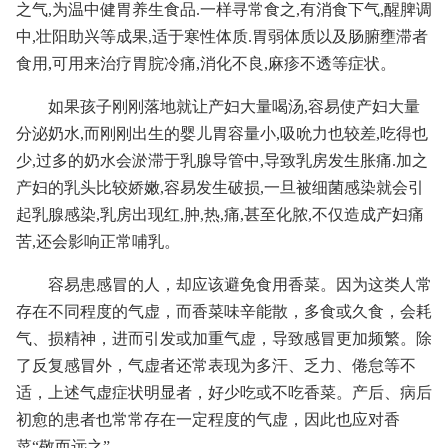
之气,为温中健胃养生食品.一样寻常食之,有消食下气,醒脾调
中,壮阳助兴等成果,适于寒性体质.胃弱体质以及肠腑壅滞者
食用,可用来治疗胃脘冷痛,消化不良,麻疹不透等症状。
如果孩子刚刚落地就让产妇大量喝汤,容易使产妇大量
分泌奶水,而刚刚出生的婴儿胃容量小,吸吮力也较差,吃得也
少,过多的奶水会淤滞于乳腺导管中,导致乳房发生胀痛.加之
产妇的乳头比较娇嫩,容易发生破损,一旦被细菌感染就会引
起乳腺感染,乳房出现红,肿,热,痛,甚至化脓,不仅造成产妇痛
苦,还会影响正常哺乳。
容易患感冒的人，却应该避免食用香菜。因为这类人常
存在不同程度的气虚，而香菜味辛能散，多食或久食，会耗
气、损精神，进而引发或加重气虚，导致感冒更加频繁。除
了反复感冒外，气虚者还常表现为多汗、乏力、倦怠等不
适，上述气虚症状明显者，好少吃或不吃香菜。产后、病后
初愈的患者也常常存在一定程度的气虚，因此也应对香
菜“敬而远之”。