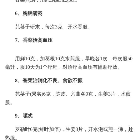
6、胸膈满闷
芫荽子研末，每次3克，开水吞服。
7、香菜治高血压
用鲜10克，加葛根10克水煎服，早晚各1次，每次服50
毫升，服10天为1个疗程，对治疗高血压有辅助疗效。
8、香菜治消化不良、食欲不振
芫荽子(果实)6克，陈皮、六曲各9克，生姜3片，水煎
服。
9、呃忒
罗勒叶6克(鲜叶加倍)，生姜3片，开水泡或煎一沸，趁
热服。