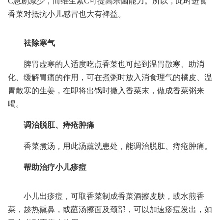
C急剧减少，而维生素C可提高杀菌能力。所以，此时进食
香菜对抵抗小儿感冒也大有裨益。
祛除寒气
脾胃虚寒的人适度吃点香菜也可起到温胃散寒、助消
化、缓解胃痛的作用，可在煮粥时放入消食理气的橘皮、温
胃散寒的生姜，在即将出锅时撒入香菜末，做成香菜粥来
喝。
调治脱肛、痔疮肿痛
香菜煮汤，用此汤薰洗患处，能调治脱肛、痔疮肿痛。
帮助治疗小儿疹痘
小儿出疹痘，可取香菜制成香菜酒擦皮肤，或水煎香
菜，趁热熏鼻，或蘸汤擦面及颈部，可以加速疹痘发出，如