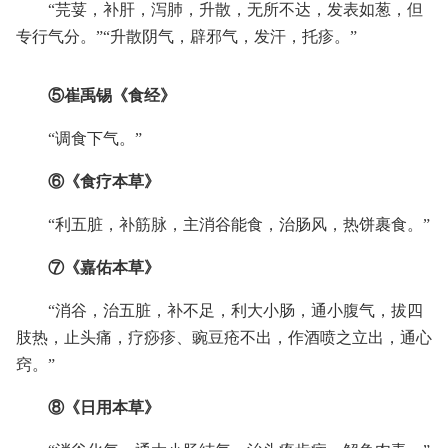
“芫荽，补肝，泻肺，升散，无所不达，发表如葱，但
专行气分。”“升散阴气，辟邪气，发汗，托疹。”
⑤崔禹锡《食经》
“调食下气。”
⑥《食疗本草》
“利五脏，补筋脉，主消谷能食，治肠风，热饼裹食。”
⑦《嘉佑本草》
“消谷，治五脏，补不足，利大小肠，通小腹气，拔四
肢热，止头痛，疗痧疹、豌豆疮不出，作酒喷之立出，通心
窍。”
⑧《日用本草》