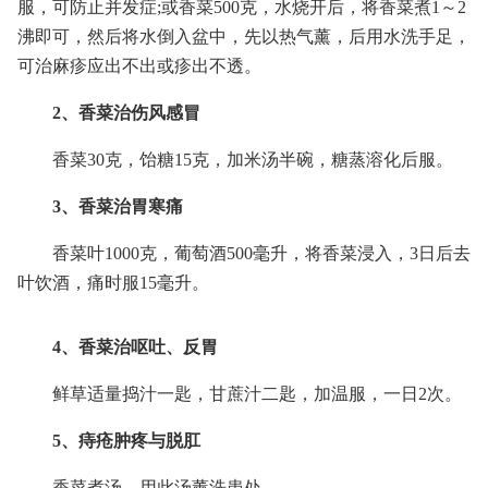
服，可防止并发症;或香菜500克，水烧开后，将香菜煮1～2
沸即可，然后将水倒入盆中，先以热气薰，后用水洗手足，
可治麻疹应出不出或疹出不透。
2、香菜治伤风感冒
香菜30克，饴糖15克，加米汤半碗，糖蒸溶化后服。
3、香菜治胃寒痛
香菜叶1000克，葡萄酒500毫升，将香菜浸入，3日后去
叶饮酒，痛时服15毫升。
4、香菜治呕吐、反胃
鲜草适量捣汁一匙，甘蔗汁二匙，加温服，一日2次。
5、痔疮肿疼与脱肛
香菜煮汤，用此汤薰洗患处。