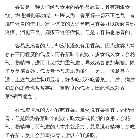
香菜是一种人们经常食用的香料类蔬菜，具有刺激食
欲、增进消化等功能。中医认为，香菜辟一切不正之气，有
温中健胃的作用。寒性体质的人适当吃点香菜可以缓解胃部
冷痛、消化不良、麻疹不透等症状。但是，容易患感冒的。
容易患感冒的人，却应该避免食用香菜。因为这类人常
存在不同程度的气虚，而香菜味辛能散，多食或久食，会耗
气、损精神，进而引发或加重气虚，导致感冒更加频繁。除
了反复感冒外，气虚者还常表现为多汗、乏力、倦怠等不
适，上述气虚症状明显者，好少吃或不吃香菜。产后、病后
初愈的患者也常常存在一定程度的气虚，因此也应对香
菜“敬而远之”。
有气虚情况的人不宜吃香菜。虽然说香菜很香，还能健
胃，但是因为香菜味辛能散，吃太多或长期的食用，会耗
气、损精神，而气虚的人本来就乏力，总是没有精神，多吃
了香菜，反而会加重病情，所以不宜多吃。