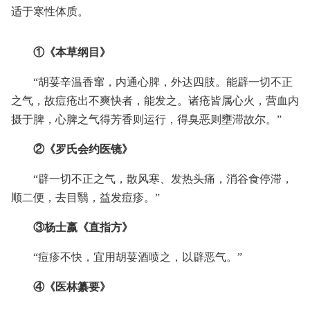
适于寒性体质。
①《本草纲目》
“胡荽辛温香窜，内通心脾，外达四肢。能辟一切不正
之气，故痘疮出不爽快者，能发之。诸疮皆属心火，营血内
摄于脾，心脾之气得芳香则运行，得臭恶则壅滞故尔。”
②《罗氏会约医镜》
“辟一切不正之气，散风寒、发热头痛，消谷食停滞，
顺二便，去目翳，益发痘疹。”
③杨士嬴《直指方》
“痘疹不快，宜用胡荽酒喷之，以辟恶气。”
④《医林纂要》