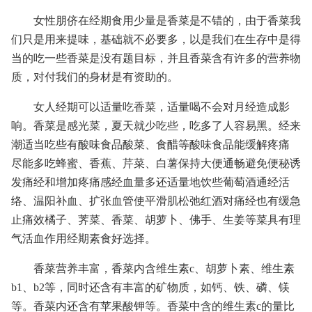
女性朋侪在经期食用少量是香菜是不错的，由于香菜我
们只是用来提味，基础就不必要多，以是我们在生存中是得
当的吃一些香菜是没有题目标，并且香菜含有许多的营养物
质，对付我们的身材是有资助的。
女人经期可以适量吃香菜，适量喝不会对月经造成影
响。香菜是感光菜，夏天就少吃些，吃多了人容易黑。经来
潮适当吃些有酸味食品酸菜、食醋等酸味食品能缓解疼痛
尽能多吃蜂蜜、香蕉、芹菜、白薯保持大便通畅避免便秘诱
发痛经和增加疼痛感经血量多还适量地饮些葡萄酒通经活
络、温阳补血、扩张血管使平滑肌松弛红酒对痛经也有缓急
止痛效橘子、荠菜、香菜、胡萝卜、佛手、生姜等菜具有理
气活血作用经期素食好选择。
香菜营养丰富，香菜内含维生素c、胡萝卜素、维生素
b1、b2等，同时还含有丰富的矿物质，如钙、铁、磷、镁
等。香菜内还含有苹果酸钾等。香菜中含的维生素c的量比