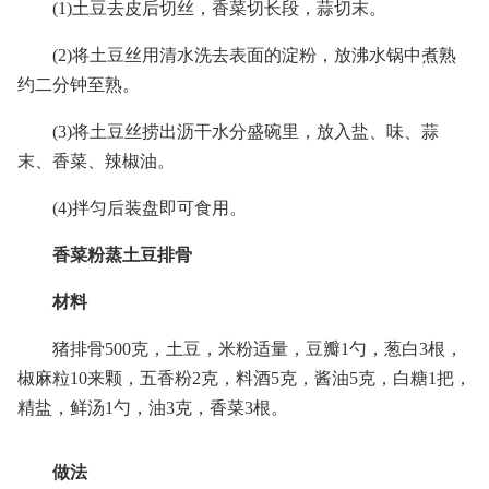
(1)土豆去皮后切丝，香菜切长段，蒜切末。
(2)将土豆丝用清水洗去表面的淀粉，放沸水锅中煮熟
约二分钟至熟。
(3)将土豆丝捞出沥干水分盛碗里，放入盐、味、蒜
末、香菜、辣椒油。
(4)拌匀后装盘即可食用。
香菜粉蒸土豆排骨
材料
猪排骨500克，土豆，米粉适量，豆瓣1勺，葱白3根，
椒麻粒10来颗，五香粉2克，料酒5克，酱油5克，白糖1把，
精盐，鲜汤1勺，油3克，香菜3根。
做法