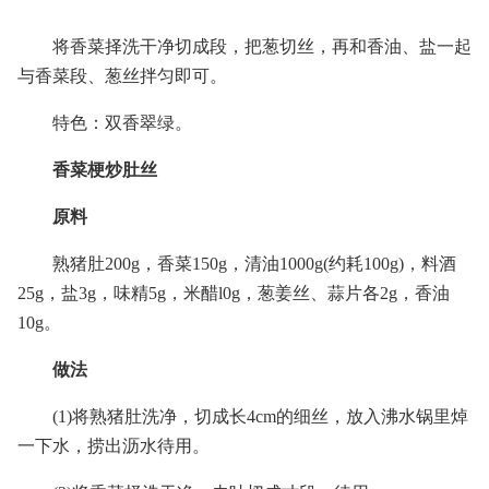
将香菜择洗干净切成段，把葱切丝，再和香油、盐一起
与香菜段、葱丝拌匀即可。
特色：双香翠绿。
香菜梗炒肚丝
原料
熟猪肚200g，香菜150g，清油1000g(约耗100g)，料酒
25g，盐3g，味精5g，米醋l0g，葱姜丝、蒜片各2g，香油
10g。
做法
(1)将熟猪肚洗净，切成长4cm的细丝，放入沸水锅里焯
一下水，捞出沥水待用。