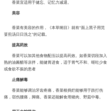
香菜宜适用于健忘、记忆力减退。
美容
香菜有美容的作用，《本草纲目》就有“面上黑子用芫
荽煎汤日日洗之”的记载。
提高药效
香菜可以加其他食物配伍以提高药效。如香菜切段加入
熟的油酱醋等凉拌，能健胃进食，适于胃气不和、呕吐少食
或食欲不振的患者
止痛解毒
香菜能够调治牙齿疼痛，香菜根捣烂能够用于跌打伤
痛，宿伤腰痛，脚痛。香菜还能解食用猪肉、野菇中毒。