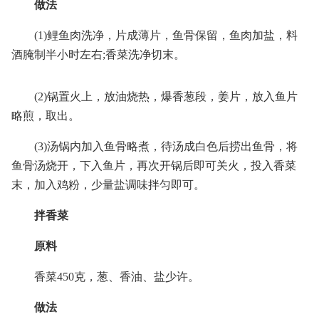
做法
(1)鲤鱼肉洗净，片成薄片，鱼骨保留，鱼肉加盐，料
酒腌制半小时左右;香菜洗净切末。
(2)锅置火上，放油烧热，爆香葱段，姜片，放入鱼片
略煎，取出。
(3)汤锅内加入鱼骨略煮，待汤成白色后捞出鱼骨，将
鱼骨汤烧开，下入鱼片，再次开锅后即可关火，投入香菜
末，加入鸡粉，少量盐调味拌匀即可。
拌香菜
原料
香菜450克，葱、香油、盐少许。
做法