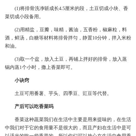
(1)将排骨洗净斩成长4.5厘米的段，土豆切成小块、香
菜切成小段备用。
(2)用精盐，豆瓣，味精，酱油，五香粉，椒麻粒，料
酒，鲜汤，白糖等材料将排骨拌匀，静置10分钟，拌入米粉
和油。
(3)取一个盆，放入土豆，再铺上拌好的排骨，放入蒸
锅内蒸1个小时，撒上香菜即可。
小诀窍
土豆可用番薯、芋头、四季豆、豇豆等代替。
产后可以吃香菜吗
香菜这种蔬菜我们在生活中主要是用来提味的，在生活
中我们对于它的食用量不是很大的，而且产妇在生活中是可
以适当的吃一些香菜的，所以你们可以放心在生活中食用香