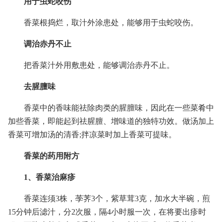
用于虫蛇咬伤
香菜根捣烂，取汁外涂患处，能够用于虫蛇咬伤。
调治赤丹不止
把香菜汁外用敷患处，能够调治赤丹不止。
去腥膻味
香菜中的香味能祛除肉类的腥膻味，因此在一些菜肴中
加些香菜，即能起到祛腥膻、增味道的独特功效。做汤加上
香菜可增加汤的清香;拌凉菜时加上香菜可提味。
香菜的药用附方
1、香菜治麻疹
香菜连须3株，荸荠3个，紫草茸3克，加水大半碗，煎
15分钟后滤汁，分2次服，隔4小时服一次，在将要出疹时