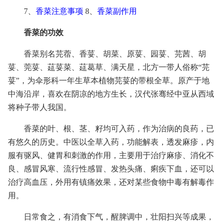
7、
香菜注意事项
8、
香菜副作用
香菜的功效
香菜别名芫蓿、香荽、胡菜、原荽、园荽、芫茜、胡
荽、莞荽、莚荽菜、莚葛草、满天星，北方一带人俗称“芫
荽”，为伞形科一年生草本植物芫荽的带根全草。原产于地
中海沿岸，喜欢在阴凉的地方生长，汉代张骞经中亚从西域
将种子带人我国。
香菜的叶、根、茎、籽均可入药，作为治病的良药，已
有悠久的历史。中医以全草入药，功能解表，透发麻疹，内
服有驱风、健胃和刺激的作用，主要用于治疗麻疹、消化不
良、感冒风寒、流行性感冒、发热头痛、痢疾下血，还可以
治疗高血压，外用有镇痛效果，还对某些食物中毒有解毒作
用。
日常食之，有消食下气，醒脾调中，壮阳扫兴等成果，