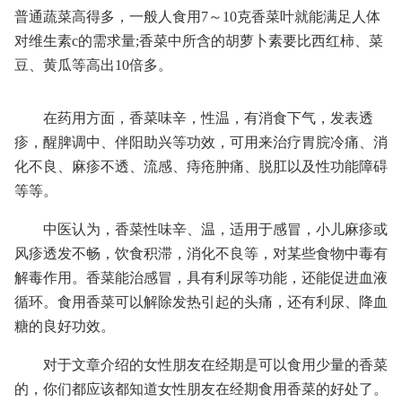
普通蔬菜高得多，一般人食用7～10克香菜叶就能满足人体
对维生素c的需求量;香菜中所含的胡萝卜素要比西红柿、菜
豆、黄瓜等高出10倍多。
在药用方面，香菜味辛，性温，有消食下气，发表透
疹，醒脾调中、伴阳助兴等功效，可用来治疗胃脘冷痛、消
化不良、麻疹不透、流感、痔疮肿痛、脱肛以及性功能障碍
等等。
中医认为，香菜性味辛、温，适用于感冒，小儿麻疹或
风疹透发不畅，饮食积滞，消化不良等，对某些食物中毒有
解毒作用。香菜能治感冒，具有利尿等功能，还能促进血液
循环。食用香菜可以解除发热引起的头痛，还有利尿、降血
糖的良好功效。
对于文章介绍的女性朋友在经期是可以食用少量的香菜
的，你们都应该都知道女性朋友在经期食用香菜的好处了。