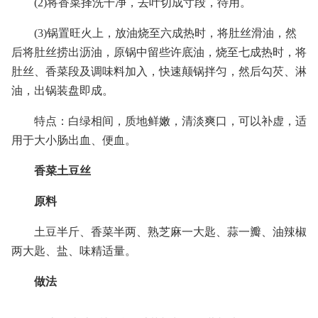
(2)将香菜择洗干净，去叶切成寸段，待用。
(3)锅置旺火上，放油烧至六成热时，将肚丝滑油，然
后将肚丝捞出沥油，原锅中留些许底油，烧至七成热时，将
肚丝、香菜段及调味料加入，快速颠锅拌匀，然后勾芡、淋
油，出锅装盘即成。
特点：白绿相间，质地鲜嫩，清淡爽口，可以补虚，适
用于大小肠出血、便血。
香菜土豆丝
原料
土豆半斤、香菜半两、熟芝麻一大匙、蒜一瓣、油辣椒
两大匙、盐、味精适量。
做法