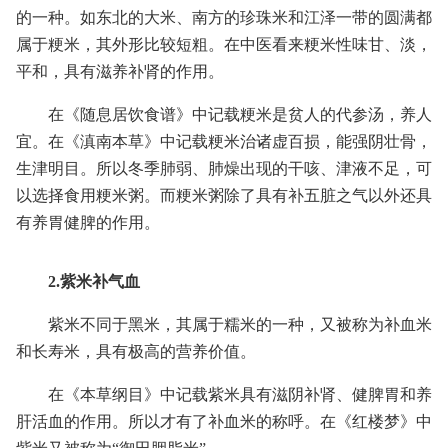
的一种。如东北的大米、南方的珍珠米和江泽一带的圆满都
属于粳米，其外形比较短粗。在中医看来粳米性味甘、淡，
平和，具有滋养补肾的作用。
在《随息居饮食谱》中记载粳米是贫人的代参汤，养人
宜。在《滇南本草》中记载粳米治诸虚百损，能强阴壮骨，
生津明目。所以冬季肺弱、肺燥出现的干咳、津液不足，可
以选择食用粳米粥。而粳米粥除了具有补五脏之气以外还具
有养胃健脾的作用。
2.紫米补气血
紫米不同于黑米，其属于糯米的一种，又被称为补血米
和长寿米，具有极高的营养价值。
在《本草纲目》中记载紫米具有滋阴补肾、健脾胃和养
肝活血的作用。所以才有了补血米的称呼。在《红楼梦》中