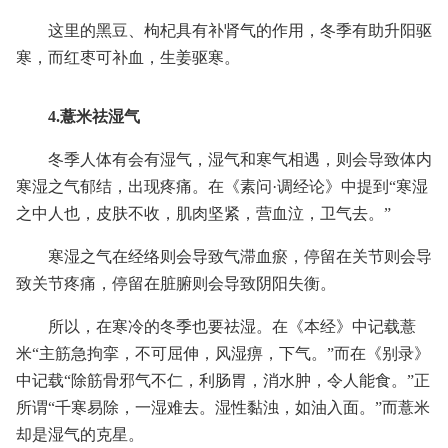
这里的黑豆、枸杞具有补肾气的作用，冬季有助升阳驱
寒，而红枣可补血，生姜驱寒。
4.薏米祛湿气
冬季人体有会有湿气，湿气和寒气相遇，则会导致体内
寒湿之气郁结，出现疼痛。在《素问·调经论》中提到“寒湿
之中人也，皮肤不收，肌肉坚紧，营血泣，卫气去。”
寒湿之气在经络则会导致气滞血瘀，停留在关节则会导
致关节疼痛，停留在脏腑则会导致阴阳失衡。
所以，在寒冷的冬季也要祛湿。在《本经》中记载薏
米“主筋急拘挛，不可屈伸，风湿痹，下气。”而在《别录》
中记载“除筋骨邪气不仁，利肠胃，消水肿，令人能食。”正
所谓“千寒易除，一湿难去。湿性黏浊，如油入面。”而薏米
却是湿气的克星。