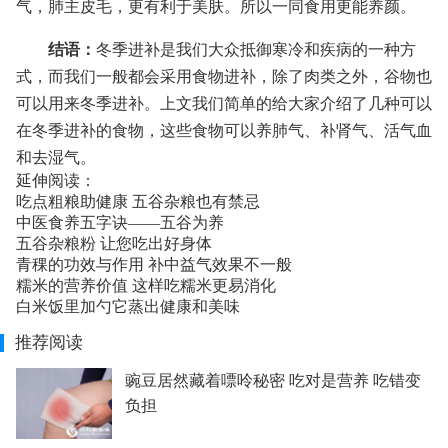
气，肺主皮毛，更有利于美肤。所以一同食用更能养颜。
结语：
冬季进补是我们大众抵御寒冷和疾病的一种方
式，而我们一般都会采用食物进补，除了肉类之外，谷物也
可以用来冬季进补。上文我们简单的给大家介绍了几种可以
在冬季进补的食物，这些食物可以养肺气、补肾气、活气血
和去湿气。
延伸阅读：
吃点粗粮助健康 五谷杂粮也有禁忌
中医食养五字诀——五谷为养
五谷杂粮粉 让您吃出好身体
青稞的功效与作用 补中益气效果不一般
糯米的营养价值 这样吃糯米更易消化
白米饭里加勺它蒸出健康和美味
推荐阅读
豌豆居然藏着嘌呤秘密 吃对是营养 吃错变
负担