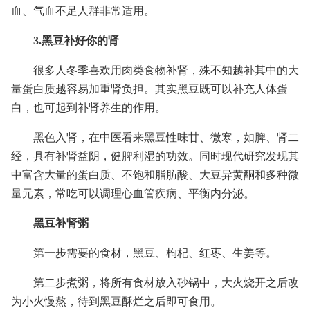
血、气血不足人群非常适用。
3.黑豆补好你的肾
很多人冬季喜欢用肉类食物补肾，殊不知越补其中的大
量蛋白质越容易加重肾负担。其实黑豆既可以补充人体蛋
白，也可起到补肾养生的作用。
黑色入肾，在中医看来黑豆性味甘、微寒，如脾、肾二
经，具有补肾益阴，健脾利湿的功效。同时现代研究发现其
中富含大量的蛋白质、不饱和脂肪酸、大豆异黄酮和多种微
量元素，常吃可以调理心血管疾病、平衡内分泌。
黑豆补肾粥
第一步需要的食材，黑豆、枸杞、红枣、生姜等。
第二步煮粥，将所有食材放入砂锅中，大火烧开之后改
为小火慢熬，待到黑豆酥烂之后即可食用。