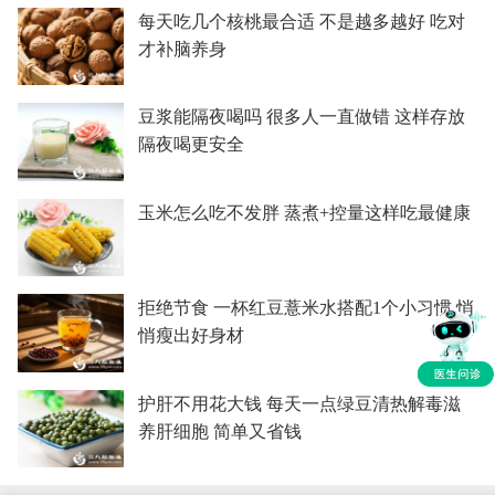
每天吃几个核桃最合适 不是越多越好 吃对
才补脑养身
豆浆能隔夜喝吗 很多人一直做错 这样存放
隔夜喝更安全
玉米怎么吃不发胖 蒸煮+控量这样吃最健康
拒绝节食 一杯红豆薏米水搭配1个小习惯 悄
悄瘦出好身材
护肝不用花大钱 每天一点绿豆清热解毒滋
养肝细胞 简单又省钱