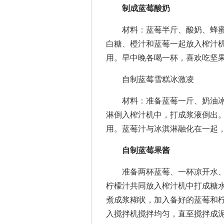
制成蓝莓酸奶
材料：蓝莓半斤、酸奶、蜂蜜
白糖、橙汁和蓝莓一起放入榨汁
用。早中晚各喝一杯，喜欢吃坚
自制蓝莓雪糕冰激凌
材料：准备蓝莓一斤、奶油冰
淋倒入榨汁机中，打成浆液倒出
用。蓝莓汁与冰淇淋融化在一起
自制蓝莓果酱
准备两杯蓝莓、一杯凉开水、
柠檬汁共同放入榨汁机中打成糖
煮成浆糊状，加入备好的蓝莓和
入搅拌机搅拌均匀，直至搅拌成