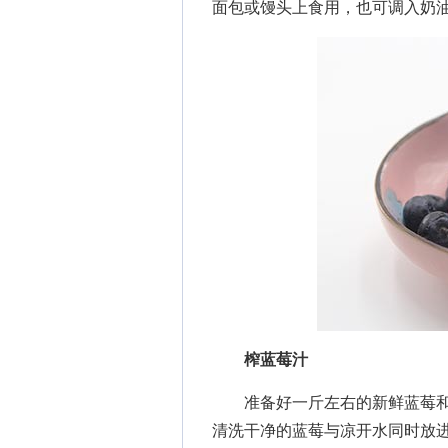
面包或馒头上食用，也可调入奶
榨蓝莓汁
准备好一斤左右的新鲜蓝莓和
清洗干净的蓝莓与凉开水同时放