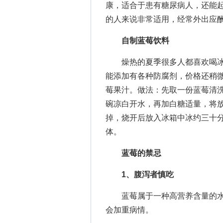
康，适合于患有糖尿病人，还能
的人来说非常适用，经常外出应
自制蓝莓饮料
燥热的夏季很多人都喜欢喝冰
能添加有各种防腐剂，价格还稍
莓果汁。做法：先取一份蓝莓清
碗凉白开水，再加白糖适量，将
掉，烧开后放入冰箱中冰约三十
体。
蓝莓的禁忌
1、腹泻者慎吃
蓝莓属于一种高营养含量的水
会加重病情。