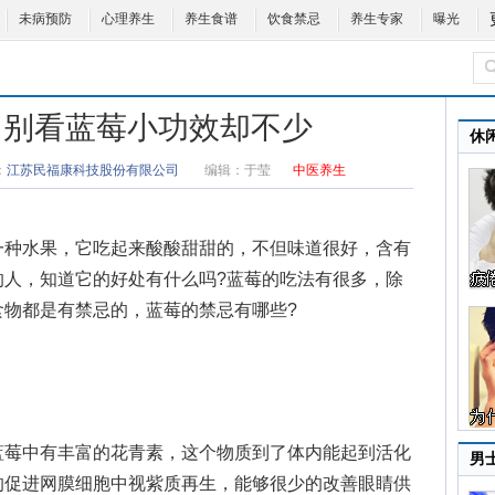
未病预防
心理养生
养生食谱
饮食禁忌
养生专家
曝光
 别看蓝莓小功效却不少
休
：
江苏民福康科技股份有限公司
编辑：
于莹
中医养生
种水果，它吃起来酸酸甜甜的，不但味道很好，含有
的人，知道它的好处有什么吗?
蓝莓的吃法
有很多，除
食物都是有禁忌的，
蓝莓的禁忌
有哪些?
莓中有丰富的花青素，这个物质到了体内能起到活化
男
的促进网膜细胞中视紫质再生，能够很少的改善眼睛供