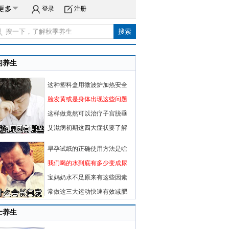
更多
登录
注册
闲养生
这种塑料盒用微波炉加热安全
脸发黄或是身体出现这些问题
这样做竟然可以治疗子宫脱垂
艾滋病初期这四大症状要了解
早孕试纸的正确使用方法是啥
我们喝的水到底有多少变成尿
宝妈奶水不足原来有这些因素
常做这三大运动快速有效减肥
士养生