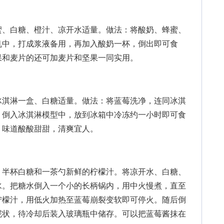
、白糖、橙汁、凉开水适量。做法：将酸奶、蜂蜜、
机中，打成浆液备用，再加入酸奶一杯，倒出即可食
果和麦片的还可加麦片和坚果一同实用。
淇淋一盒、白糖适量。做法：将蓝莓洗净，连同冰淇
。倒入冰淇淋模型中，放到冰箱中冷冻约一小时即可食
，味道酸酸甜甜，清爽宜人。
半杯白糖和一茶勺新鲜的柠檬汁。将凉开水、白糖、
水。把糖水倒入一个小的长柄锅内，用中火慢煮，直至
柠檬汁，用低火加热至蓝莓崩裂变软即可停火。随后倒
泥状，待冷却后装入玻璃瓶中储存。可以把蓝莓酱抹在