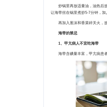
炒锅里再放适量油，油热后放
让海带丝在锅里煮炒5-7分钟，
再加入葱沫和香菜碎关火，放
海带的禁忌
1、甲亢病人不宜吃海带
海带含碘量丰富，甲亢病患者