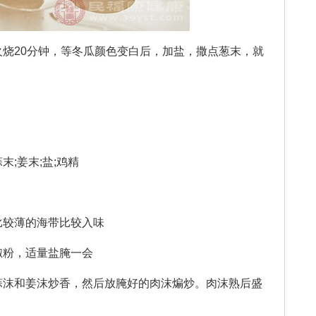
20分钟，等冬瓜颜色变白后，加盐，撒点葱末，就
末;姜末;盐;鸡精
较薄的海带比较入味
粉，适量盐腌一会
沫和姜沫炒香，然后放腌好的肉沫煸炒。肉沫熟后盛