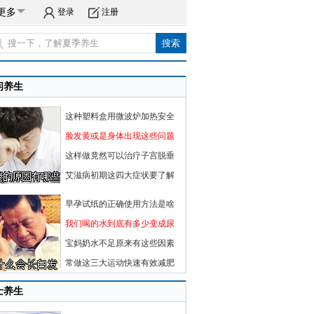
更多
登录
注册
闲养生
这种塑料盒用微波炉加热安全
脸发黄或是身体出现这些问题
这样做竟然可以治疗子宫脱垂
艾滋病初期这四大症状要了解
早孕试纸的正确使用方法是啥
我们喝的水到底有多少变成尿
宝妈奶水不足原来有这些因素
常做这三大运动快速有效减肥
士养生