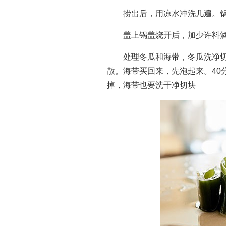
捞出后，用凉水冲洗几遍。锅
盖上锅盖烧开后，加少许料酒，
处理冬瓜和海带，冬瓜洗净切
散。海带买回来，先泡起来。40
掉，海带也要洗干净切块