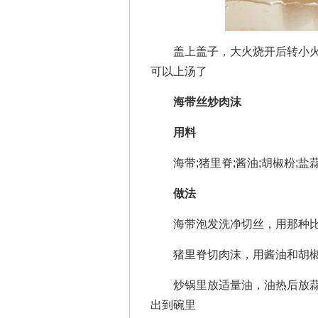
盖上盖子，大火烧开后转小火烧
可以上汤了
海带丝炒肉沫
用料
海带;猪里脊;酱油;胡椒粉;盐蒜
做法
海带泡发洗净切丝，用那种比
猪里脊切肉沫，用酱油和胡椒
炒锅里放适量油，油热后放蒜
出到碗里