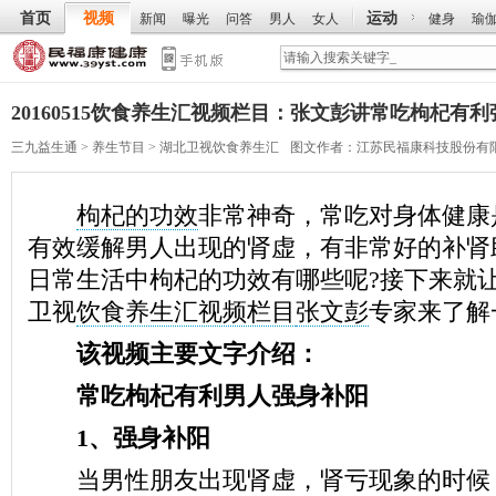
首页
视频
运动
新闻
曝光
问答
男人
女人
健身
瑜
20160515饮食养生汇视频栏目：张文彭讲常吃枸杞有
三九益生通
>
养生节目
>
湖北卫视饮食养生汇
图文作者：
江苏民福康科技股份有
枸杞的功效
非常神奇，常吃对身体健康
有效缓解男人出现的肾虚，有非常好的补肾
日常生活中枸杞的功效有哪些呢?接下来就
卫视
饮食养生汇视频栏目
张文彭
专家来了解
该视频主要文字介绍：
常吃枸杞有利男人强身补阳
1、强身补阳
当男性朋友出现肾虚，肾亏现象的时候