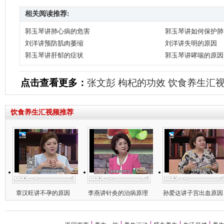
相关阅读推荐:
郭玉琴讲肺心病的危害
郭玉琴讲如何保护肺
刘洋讲预防肌肉萎缩
刘洋讲失明的原因
郭玉琴讲肝郁的症状
郭玉琴讲哮喘的原因
点击查看更多：
张文彭
枸杞的功效
饮食养生汇
饮食养生汇视频推荐
章汉旺讲不孕的原因
李燕讲针灸的治病原理
孙爱达讲子宫出血原因