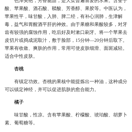
色泽美艳，芳香脆甜，是大众普遍喜爱的水果。含奎宁
酸、苹果酸、酒石酸、鞣酸、芳香醇、果胶等。中医认为，
苹果性平，味甘酸，入肺、脾二经，有补心润肺，生津解
毒，益气和胃醒酒平肝的神效。由于果糖和果酸较多，对牙
齿有较强的腐蚀作用，吃后好及时漱口刷牙。将一个苹果去
皮切片或捣成泥取汁，敷于脸部，15分钟—20分钟后取下。
苹果有收敛、爽肤的作用，常用可使皮肤细滑、面斑减轻。
适合中性皮肤。
杏桃
有镇定功效。杏桃的果核中能提炼出一种油，这种成分
可以镇定神经，并可以促进肌肤的愈合能力。
橘子
味甘酸，性凉。含有苹果酸、柠檬酸、琥珀酸、胡萝卜
素、葡萄糖等。