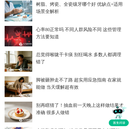
树脂、烤瓷、全瓷镶牙哪个好 优缺点+适用
场景全解析
心率80正常吗 不同人群风险不同 这些管理
方法要知道
总觉得喉咙干卡痰 别狂喝水 多数人都调理
错了
脚被砸肿走不了路 超实用应急指南 在家就
能做 当天缓解超有效
别再瞎猜了！抽血前一天晚上这样做结果才
准确 很多人做错