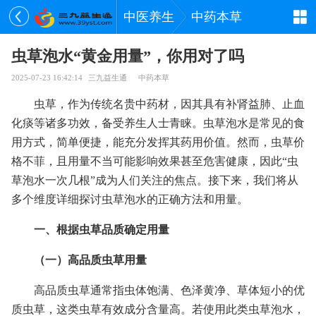
中医养生
中药本草
虫草泡水“黄金用量”，你用对了吗
2025-07-23 16:42:14
三九益生通
中药本草
虫草，作为传统名贵中药材，因其具有补肾益肺、止血
化痰等诸多功效，备受养生人士青睐。虫草泡水是常见的食
用方式，简单便捷，能充分发挥其药用价值。然而，虫草价
格不菲，且用量不当可能影响效果甚至危害健康，因此“虫
草泡水一次几根”成为人们关注的焦点。接下来，我们将从
多个维度详细探讨虫草泡水的正确方法和用量。
一、根据虫草品质确定用量
（一）高品质虫草用量
高品质虫草通常指虫体饱满、色泽黄净、草体短小的优
质虫草，这类虫草有效成分含量高。若使用此类虫草泡水，