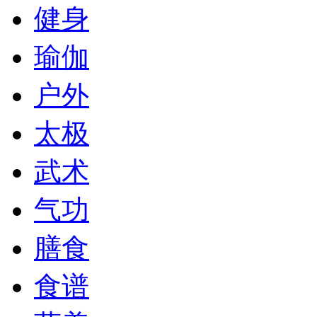
健身
瑜伽
户外
太极
武术
气功
膳食
食谱