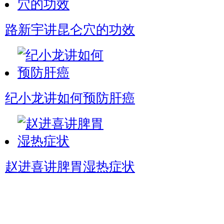
路新宇讲昆仑穴的功效
纪小龙讲如何预防肝癌
赵进喜讲脾胃湿热症状