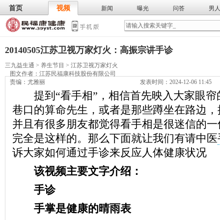
首页
视频
新闻
曝光
问答
男
膳食
保
武术
气功
食谱
营养
20140505江苏卫视万家灯火：高振宗讲手诊
三九益生通
>
养生节目
>
江苏卫视万家灯火
图文作者：
江苏民福康科技股份有限公司
责编：尤雅丽
发表时间：2024-12-06 11:45
提到“看手相”，相信首先映入大家眼帘
巷口的算命先生，或者是那些蹲坐在路边，
并且有很多朋友都觉得看手相是很迷信的一
完全是这样的。那么下面就让我们有请中医
诉大家如何通过手诊来反应人体健康状况
该视频主要文字介绍：
手诊
手掌是健康的晴雨表