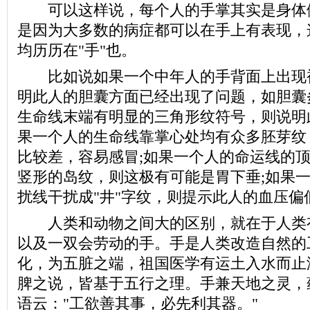
可以这样说，每个人的手掌其实是身体
是因为大多数的病症都可以在手上有表现，
均历历在"手"也。
比如说如果一个中年人的手背面上出现
明此人的胆囊方面已经出现了问题，如胆囊
生命线末端有明显的三角形纹符号，则说明
果一个人的生命线靠掌心处均有众多胚芽纹
比较差，容易感冒;如果一个人的命运线的
竖形的岛纹，则这极有可能是胃下垂;如果
扰线干扰成"井"字纹，则提示此人的血压偏
人类和动物之间大的区别，就在于人类
以及一双会劳动的手。手是人类改造自然的
化，为五脏之端，祖国医学有运土入水而止
脾之说，皆基于五行之理。手兼天地之灵，
语云："工欲善其事，必先利其器。"