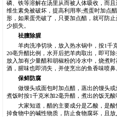
磷、铁等溶解在汤里从而被人体吸收，而且
维生素免被破坏，提高利用率;煮蛋时加点
形，如果蛋壳破了，只要加点醋，就可防止
少损失。
祛膻除腥
羊肉洗净切块，放入热水锅中，按1千克
20亳升醋比例，水开后把羊肉取出，即可除
放入加有少量醋和胡椒粉的冷水中，烧煮时
酒，腥味也即消失，并使烹出的鱼香味喷鼻
保鲜防腐
做馒头或面包时加点醋，蒸出的馒头或烤
煮饭时按1千克米加2毫升醋，煮出的饭无
大家知道，醋的主要成分是乙酸，是酸
掉食物中的碱性物质，防止食物腐坏，且放