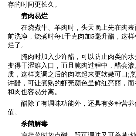
存的时间更长久。
煮肉易烂
在烧煮牛、羊肉时，头天晚上先在肉表
前洗净，烧煮时每1千克肉加5毫升醋，这
烂了。
腌肉时加入少许醋，可以防止肉类的水
变得干涩难入口，而且腌肉过程中，醋会渗
质，这样烹调之后的肉吃起来更软嫩可口;
许醋，可让煮熟的虾壳颜色呈鲜红亮丽，而
和肉也容易分离。
醋除了有调味功能外，还具有多种营养
值。
杀菌解毒
凉拌菜时放点醋，既可调味又可杀菌;炒