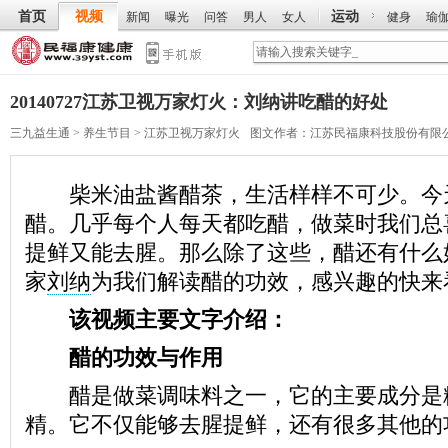
首页
视频
运动
新闻
曝光
问答
男人
女人
健身
瑜
20140727江苏卫视万家灯火：刘纳讲吃醋的好处
三九益生通
>
养生节目
>
江苏卫视万家灯火
图文作者：
江苏民福康科技股份有限
柴米油盐酱醋茶，生活样样不可少。今
醋。几乎每个人每天都吃醋，做菜时我们总
提鲜又能去腥。那么除了这些，醋还有什么
家
刘纳
为我们解读醋的功效，感兴趣的快来
该视频主要文字介绍：
醋的功效与作用
醋是做菜调味料之一，它的主要成分是
精。它不仅能够去腥提鲜，还有很多其他的