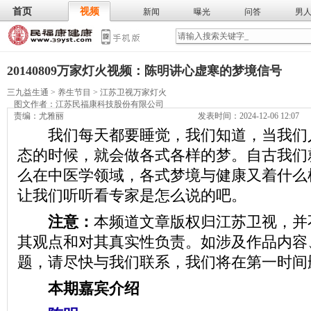
首页
视频
新闻
曝光
问答
男
膳食
保
武术
气功
食谱
营养
20140809万家灯火视频：陈明讲心虚寒的梦境信号
三九益生通
>
养生节目
>
江苏卫视万家灯火
图文作者：
江苏民福康科技股份有限公司
责编：尤雅丽
发表时间：2024-12-06 12:07
我们每天都要睡觉，我们知道，当我们
态的时候，就会做各式各样的梦。自古我们
么在中医学领域，各式梦境与健康又着什么
让我们听听看专家是怎么说的吧。
注意：
本频道文章版权归江苏卫视，并
其观点和对其真实性负责。如涉及作品内容
题，请尽快与我们联系，我们将在第一时间
本期嘉宾介绍