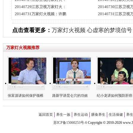
20140729江苏卫视万家灯火：
20140730江苏卫
20140731万家灯火视频：许鹏
20140731江苏卫
点击查看更多：
万家灯火视频
心虚寒的梦境信号
万家灯火视频推荐
张富源讲如何保护颈椎
路新宇讲昆仑穴的功效
纪小龙讲如何预防肝癌
返回首页
养生一族
养生运动
膳食养生
生活保健
养
苏ICP备15060253号-6
Copyright
©
2010-
2026 w