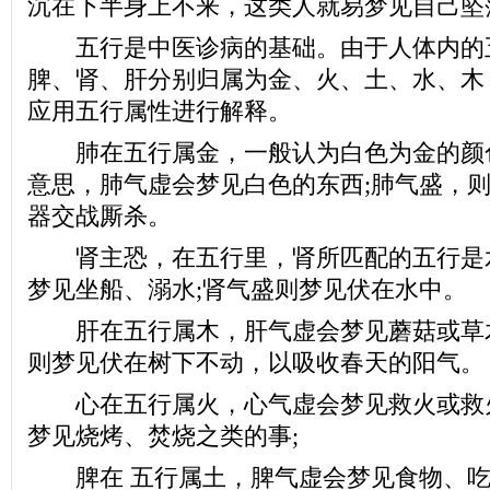
沉在下半身上不来，这类人就易梦见自己坠
五行是中医诊病的基础。由于人体内的
脾、肾、肝分别归属为金、火、土、水、木
应用五行属性进行解释。
肺在五行属金，一般认为白色为金的颜
意思，肺气虚会梦见白色的东西;肺气盛，
器交战厮杀。
肾主恐，在五行里，肾所匹配的五行是
梦见坐船、溺水;肾气盛则梦见伏在水中。
肝在五行属木，肝气虚会梦见蘑菇或草木
则梦见伏在树下不动，以吸收春天的阳气。
心在五行属火，心气虚会梦见救火或救火
梦见烧烤、焚烧之类的事;
脾在 五行属土，脾气虚会梦见食物、吃