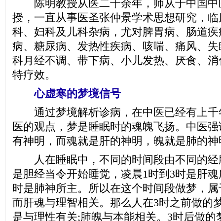
陈明教授从医二十余年，师从于中国中
授，一直从事医圣张仲景学术思想研究，临
科、妇科及儿科杂病，尤对脾胃病、肠道疾
病、糖尿病、发热性疾病、咳喘、痛风、失
科月经不调、带下病、小儿发热、厌食、消
特疗效。
心虚寒的梦境信号
通过梦境解析诊病，在中医已经有上千
医的观点，梦是睡眠时的魂魄飞扬。中医强
有神明，而魂就是肝的神明，魄就是肺的神
人在睡眠中，不同的时间段由不同的经脉
是胆经当令开始睡觉，凌晨1时到3时是肝魂
时是肺神所主。所以在这个时间段做梦，属
而肝魂与理智相关。那么人在3时之前做的
是与理性有关;肺魄与本能相关。3时后做的