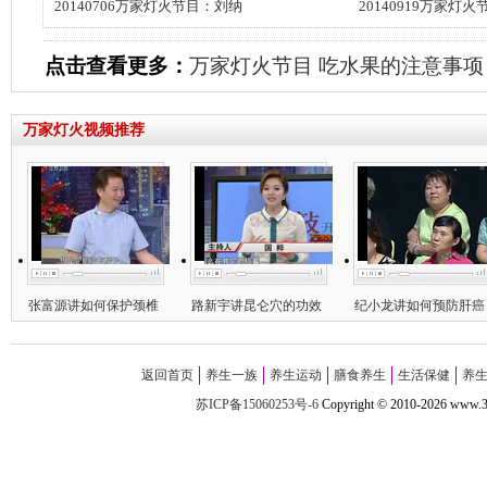
20140706万家灯火节目：刘纳
20140919万家灯
点击查看更多：
万家灯火节目
吃水果的注意事项
万家灯火视频推荐
张富源讲如何保护颈椎
路新宇讲昆仑穴的功效
纪小龙讲如何预防肝癌
返回首页
养生一族
养生运动
膳食养生
生活保健
养
苏ICP备15060253号-6
Copyright
©
2010-
2026 w