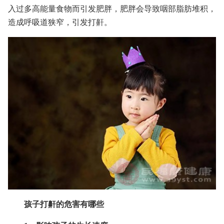
入过多高能量食物而引发肥胖，肥胖会导致咽部脂肪堆积，
造成呼吸道狭窄，引发打鼾。
孩子打鼾的危害有哪些