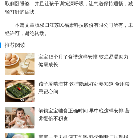
取侧卧睡姿，并且让孩子训练深呼吸，让气道保持通畅，减
轻打鼾的症状。
本篇文章版权归江苏民福康科技股份有限公司所有，未
经许可，谢绝转载。
推荐阅读
宝宝15个月了食谱这样安排 软烂易嚼助力
健康成长
孩子爱啃海苔 这些隐藏好处要知道 食用禁
忌记心间
解锁宝宝辅食正确时间 早中晚这样安排 营
养翻倍不积食
宝宝一天未排便正常吗 科学判断与护理指