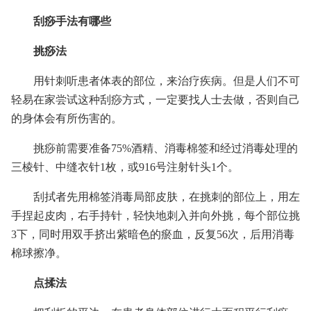
刮痧手法有哪些
挑痧法
用针刺听患者体表的部位，来治疗疾病。但是人们不可
轻易在家尝试这种刮痧方式，一定要找人士去做，否则自己
的身体会有所伤害的。
挑痧前需要准备75%酒精、消毒棉签和经过消毒处理的
三棱针、中缝衣针1枚，或916号注射针头1个。
刮拭者先用棉签消毒局部皮肤，在挑刺的部位上，用左
手捏起皮肉，右手持针，轻快地刺入并向外挑，每个部位挑
3下，同时用双手挤出紫暗色的瘀血，反复56次，后用消毒
棉球擦净。
点揉法