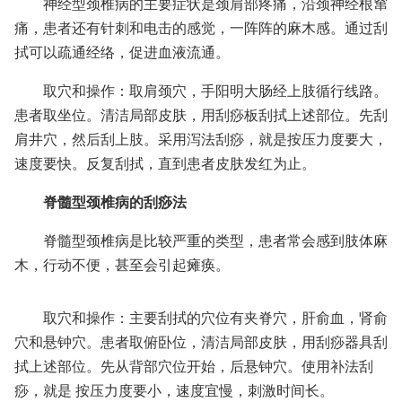
神经型颈椎病的主要症状是颈肩部疼痛，沿颈神经根窜
痛，患者还有针刺和电击的感觉，一阵阵的麻木感。通过刮
拭可以疏通经络，促进血液流通。
取穴和操作：取肩颈穴，手阳明大肠经上肢循行线路。
患者取坐位。清洁局部皮肤，用刮痧板刮拭上述部位。先刮
肩井穴，然后刮上肢。采用泻法刮痧，就是按压力度要大，
速度要快。反复刮拭，直到患者皮肤发红为止。
脊髓型颈椎病的刮痧法
脊髓型颈椎病是比较严重的类型，患者常会感到肢体麻
木，行动不便，甚至会引起瘫痪。
取穴和操作：主要刮拭的穴位有夹脊穴，肝俞血，肾俞
穴和悬钟穴。患者取俯卧位，清洁局部皮肤，用刮痧器具刮
拭上述部位。先从背部穴位开始，后悬钟穴。使用补法刮
痧，就是 按压力度要小，速度宜慢，刺激时间长。