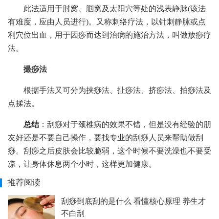
此法适用于肘窝、腘窝及太阳穴等处的浅表静脉(该法
有难度，应由人员进行)。又称刺络疗法，以针刺静脉或点
利穴位出血，用于因痧而达到治病的施治方法，叫做放痧疗
法。
撮痧法
根据手法又可分为挟痧法、扯痧法、挤痧法、拍痧法及
点揉法。
总结
：刮痧对于颈椎病的效果不错，但是没有经验的朋
友好还是不要自己操作，要找专业的刮痧人员来帮助做刮
痧。刮痧之后皮肤会比较脆弱，这个时候不要洗澡也不要受
凉，让身体休息两个小时，这样更加健康。
推荐阅读
刮痧到底刮的是什么 看懂核心原理 养生才
不白刮