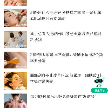
刮痧用什么油最好 分肤质才靠谱 干燥肌敏
感肌油皮各有专属款
新手必看 刮痧的作用禁忌全总结 自己也能
科学刮
刮痧别太频繁 日常保健vs缓解不适 这2个频
率要分清
面部刮痧不止改善暗沉 解紧绷、细肤质 科
学操作是关键
惊 刮痧拔罐后出痧竟是身体在“发信号”