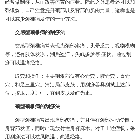
经常做刮痧，从而改善痛苦的症状。除此之外患者还可以加
强锻炼，自己注意提升颈部以及背部的肌肉力量，这样也是
可以减少颈椎病发作的一个方法。
交感型颈椎病的刮痧法
交感型颈椎病常表现为颈部疼痛，头晕乏力，视物模糊
等，还有肢体发凉，潮热盗汗，失眠多梦等 症状。通过刮
痧可以温痛经络。
取穴和操作：主要刺激部位有心俞穴，脾俞穴，胃俞
穴，和足三里穴。清洁局部皮肤，用刮痧器具刮拭上述部
位，按压力度适中，直到皮肤发红为止。
颈型颈椎病的刮痧法
颈型颈椎病常出现肩部酸痛，并且伴有颈部活动受限，
肩背部发僵，同时出现放射性肩臂麻木。对于上述症状，采
用刮痧法可以祛风除湿，疏通经络。