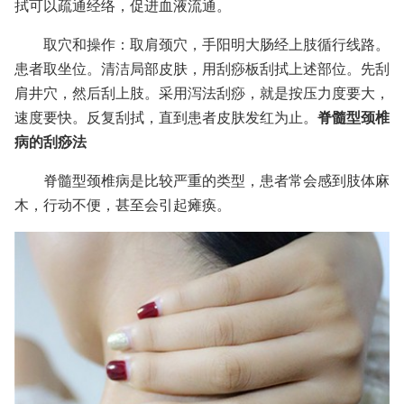
拭可以疏通经络，促进血液流通。
取穴和操作：取肩颈穴，手阳明大肠经上肢循行线路。
患者取坐位。清洁局部皮肤，用刮痧板刮拭上述部位。先刮
肩井穴，然后刮上肢。采用泻法刮痧，就是按压力度要大，
速度要快。反复刮拭，直到患者皮肤发红为止。
脊髓型颈椎
病的刮痧法
脊髓型颈椎病是比较严重的类型，患者常会感到肢体麻
木，行动不便，甚至会引起瘫痪。