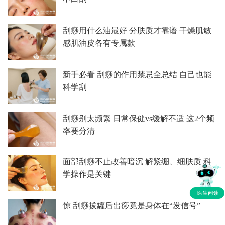
刮痧用什么油最好 分肤质才靠谱 干燥肌敏
感肌油皮各有专属款
新手必看 刮痧的作用禁忌全总结 自己也能
科学刮
刮痧别太频繁 日常保健vs缓解不适 这2个频
率要分清
面部刮痧不止改善暗沉 解紧绷、细肤质 科
学操作是关键
惊 刮痧拔罐后出痧竟是身体在“发信号”