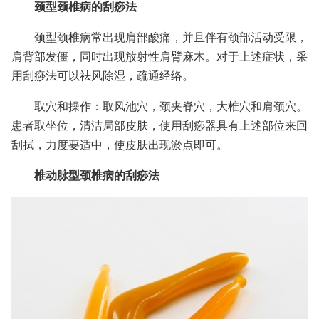
颈型颈椎病的刮痧法
颈型颈椎病常出现肩部酸痛，并且伴有颈部活动受限，
肩背部发僵，同时出现放射性肩臂麻木。对于上述症状，采
用刮痧法可以祛风除湿，疏通经络。
取穴和操作：取风池穴，颈夹脊穴，大椎穴和肩颈穴。
患者取坐位，清洁局部皮肤，使用刮痧器具有上述部位来回
刮拭，力度要适中，使皮肤出现淤点即可。
椎动脉型颈椎病的刮痧法