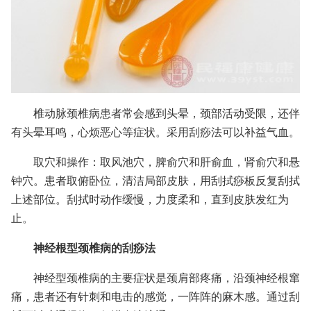
椎动脉颈椎病患者常会感到头晕，颈部活动受限，还伴
有头晕耳鸣，心烦恶心等症状。采用刮痧法可以补益气血。
取穴和操作：取风池穴，脾俞穴和肝俞血，肾俞穴和悬
钟穴。患者取俯卧位，清洁局部皮肤，用刮拭痧板反复刮拭
上述部位。刮拭时动作缓慢，力度柔和，直到皮肤发红为
止。
神经根型颈椎病的刮痧法
神经型颈椎病的主要症状是颈肩部疼痛，沿颈神经根窜
痛，患者还有针刺和电击的感觉，一阵阵的麻木感。通过刮