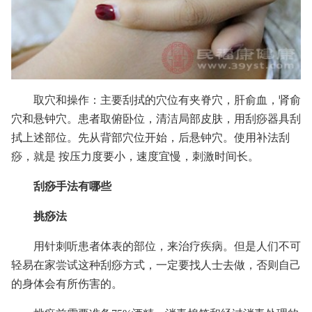
取穴和操作：主要刮拭的穴位有夹脊穴，肝俞血，肾俞
穴和悬钟穴。患者取俯卧位，清洁局部皮肤，用刮痧器具刮
拭上述部位。先从背部穴位开始，后悬钟穴。使用补法刮
痧，就是 按压力度要小，速度宜慢，刺激时间长。
刮痧手法有哪些
挑痧法
用针刺听患者体表的部位，来治疗疾病。但是人们不可
轻易在家尝试这种刮痧方式，一定要找人士去做，否则自己
的身体会有所伤害的。