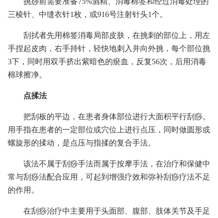
挑痧前需要准备75%酒精、消毒棉签和经过消毒处理的
三棱针、中缝衣针1枚，或916号注射针头1个。
刮拭者先用棉签消毒局部皮肤，在挑刺的部位上，用左
手捏起皮肉，右手持针，轻快地刺入并向外挑，每个部位挑
3下，同时用双手挤出紫暗色的瘀血，反复56次，后用消毒
棉球擦净。
点揉法
把刮板的平边，在患者身体部位进行大面积平行刮痧。
用手指在患者的一定部位或穴位上进行点压，同时做圆形或
螺旋形的揉动，是点压与指揉的复合手法。
该法不属于刮痧手法而属于按摩手法，在治疗和保健中
常与刮痧法配合应用，可起到增强疗效和弥补刮痧疗法不足
的作用。
在刮痧治疗中主要用于头面部、腹部、肢体关节及手足