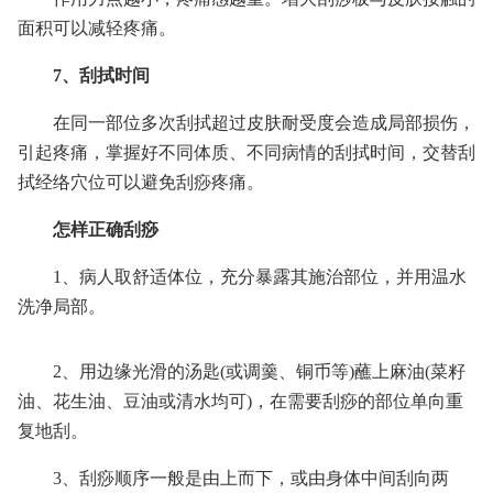
面积可以减轻疼痛。
7、刮拭时间
在同一部位多次刮拭超过皮肤耐受度会造成局部损伤，
引起疼痛，掌握好不同体质、不同病情的刮拭时间，交替刮
拭经络穴位可以避免刮痧疼痛。
怎样正确刮痧
1、病人取舒适体位，充分暴露其施治部位，并用温水
洗净局部。
2、用边缘光滑的汤匙(或调羹、铜币等)蘸上麻油(菜籽
油、花生油、豆油或清水均可)，在需要刮痧的部位单向重
复地刮。
3、刮痧顺序一般是由上而下，或由身体中间刮向两