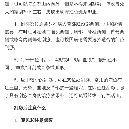
侧，也可以每次都由内向外，但是不得来回刮动。每次每处
大约需刮20下左右，皮肤出现深红色斑条即止。
4、刮痧部位通常只在病人背部或颈部两侧。根据病情
需要，有时也可在颈前喉头两侧，胸部、脊柱两侧、臂弯两
侧或膝弯内侧等处刮痧。也可按照病情需要选择适合的部位
刮痧。
5、每一部位可刮2～4条或4～8条“血痕”。按部位不
同，“血痕”可刮成直条或弧形。
6、应用较小的刮匙，可在穴位处刮痧。常用的穴位有
足三里、天突、曲池及背部的一些腧穴。在穴位处刮痧，除
了具有刮痧本身的治疗效果外，还可疏通经络，行气活血。
刮痧后注意什么
1、避风和注意保暖