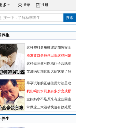
更多
登录
注册
闲养生
这种塑料盒用微波炉加热安全
脸发黄或是身体出现这些问题
这样做竟然可以治疗子宫脱垂
艾滋病初期这四大症状要了解
早孕试纸的正确使用方法是啥
我们喝的水到底有多少变成尿
宝妈奶水不足原来有这些因素
常做这三大运动快速有效减肥
士养生