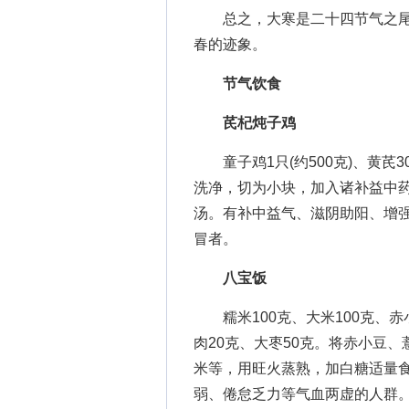
总之，大寒是二十四节气之尾
春的迹象。
节气饮食
芪杞炖子鸡
童子鸡1只(约500克)、黄芪3
洗净，切为小块，加入诸补益中
汤。有补中益气、滋阴助阳、增
冒者。
八宝饭
糯米100克、大米100克、赤小
肉20克、大枣50克。将赤小豆
米等，用旺火蒸熟，加白糖适量
弱、倦怠乏力等气血两虚的人群