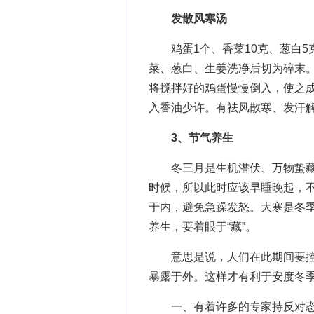
发散风寒汤
鸡蛋1个、香菜10克、葱白5
菜、葱白、生姜洗净后切为碎末
将搅拌好的鸡蛋慢慢倒入，使之
入香油少许。有祛风散寒、发汗
3、节气养生
冬三月是生机潜伏、万物蛰藏
时候，所以此时应该早睡晚起，
于内，避免急躁发怒。大寒是冬
养生，要着眼于“藏”。
意思是说，人们在此期间要
暴露于外。这样才有利于安度冬
一、有着许多的专家持反对态