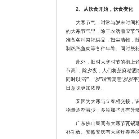
2、从饮食开始，饮食变化
大寒节气，时常与岁末时间相重
的大寒节气里，除干农活顺应节
准备各种祭祀供品，扫尘洁物，
制鸡鸭鱼肉等各种年肴。同时祭
此外，旧时大寒时节的街上
节高”，除夕夜，人们将芝麻秸洒
同时以“碎”、“岁”谐音寓意“岁
日意味更加浓厚。
又因为大寒与立春相交接，讲
物量逐渐减少，多添加些具有升
广东佛山民间有大寒节瓦锅
补功效。安徽安庆有大寒炸春卷