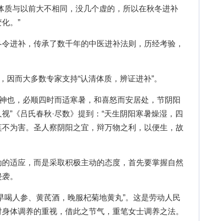
体质与以前大不相同，没几个虚的，所以在秋冬进补
化。”
令进补，传承了数千年的中医进补法则，历经考验，
因而大多数专家支持“认清体质，辨证进补”。
神也，必顺四时而适寒暑，和喜怒而安居处，节阴阳
视”《吕氏春秋·尽数》提到：“天生阴阳寒暑燥湿，四
莫不为害。
圣人察阴阳之宜，辩万物之利，以便生，故
动的适应，而是采取积极主动的态度，首先要掌握自然
侵袭。
早喝人参、黄芪酒，晚服杞菊地黄丸”。这是劳动人民
对身体调养的重视，借此之节气，重笔女士调养之法。