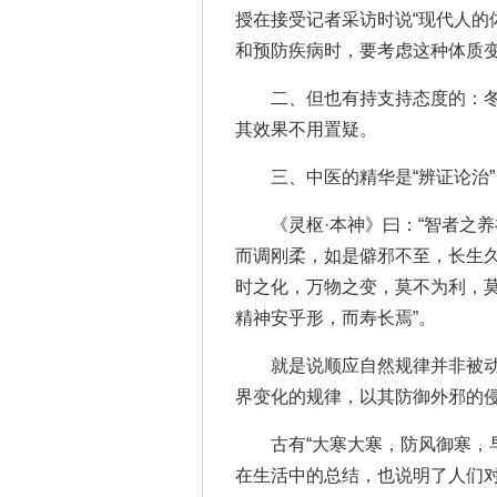
授在接受记者采访时说“现代人的
和预防疾病时，要考虑这种体质变
二、但也有持支持态度的：冬
其效果不用置疑。
三、中医的精华是“辨证论治”，
《灵枢·本神》曰：“智者之养
而调刚柔，如是僻邪不至，长生久
时之化，万物之变，莫不为利，
精神安乎形，而寿长焉”。
就是说顺应自然规律并非被
界变化的规律，以其防御外邪的
古有“大寒大寒，防风御寒，
在生活中的总结，也说明了人们