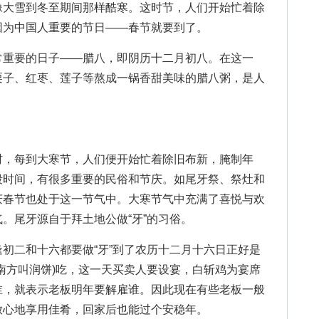
像大雪到冬至期间那样酷寒。这时节，人们开始忙着除
因为中国人重要的节日——春节就要到了。
常重要的日子——腊八，即阴历十二月初八。在这一
栗子、红枣、莲子等熬成一锅香甜美味的腊八粥，是人
，每到大寒节，人们便开始忙着除旧布新，腌制年
段时间，有很多重要的民俗和节庆。如尾牙祭、祭灶和
庆春节也处于这一节气中。大寒节气中充满了喜悦与欢
。尾牙源自于拜土地公做“牙”的习俗。
初二和十六都要做“牙”到了农历十二月十六日正好是
南方叫润饼)吃，这一天买卖人要设宴，白斩鸡为宴席
谁，就表示老板明年要解雇谁。因此现在有些老板一般
放心地享用佳肴，回家后也能过个安稳年。