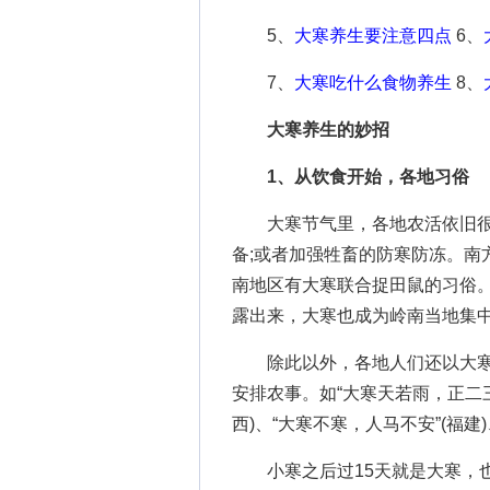
5、
大寒养生要注意四点
6、
7、
大寒吃什么食物养生
8、
大寒养生的妙招
1、从饮食开始，各地习俗
大寒节气里，各地农活依旧很
备;或者加强牲畜的防寒防冻。南
南地区有大寒联合捉田鼠的习俗
露出来，大寒也成为岭南当地集
除此以外，各地人们还以大
安排农事。如“大寒天若雨，正二三
西)、“大寒不寒，人马不安”(福建
小寒之后过15天就是大寒，也