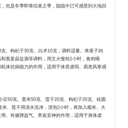
，也是冬季即将结束之季，隐隐中已可感受到大地回
0克、枸杞子30克、白术10克，调料适量。将童子鸡
药和葱姜蒜盐酒等调料，用文火慢炖1小时，食肉喝
强机体抗病能力的作用，适用于体质虚弱、易患风寒感
豆50克、薏米50克、莲子20克、枸杞子20克、桂圆
、薏米、莲子用清水洗净，浸泡2小时，再加入糯米、大
食用。有健脾益气、养血安神的作用，适用于身体虚
。