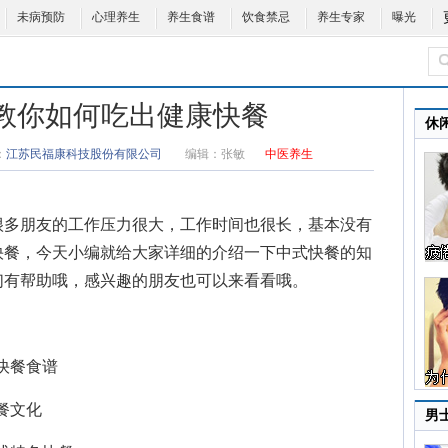
未病预防
心理养生
养生食谱
饮食禁忌
养生专家
曝光
 教你如何吃出健康快餐
休
：
江苏民福康科技股份有限公司
编辑：
张敏
中医养生
多朋友的工作压力很大，工作时间也很长，基本没有
快餐，今天小编就给大家详细的介绍一下
中式快餐
的知
们有帮助哦，感兴趣的朋友也可以来看看哦。
快餐食谱
餐文化
男