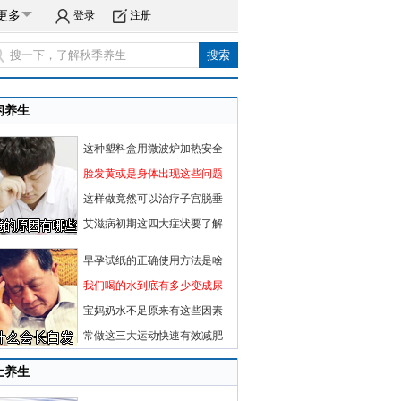
更多
登录
注册
闲养生
这种塑料盒用微波炉加热安全
脸发黄或是身体出现这些问题
这样做竟然可以治疗子宫脱垂
艾滋病初期这四大症状要了解
早孕试纸的正确使用方法是啥
我们喝的水到底有多少变成尿
宝妈奶水不足原来有这些因素
常做这三大运动快速有效减肥
士养生