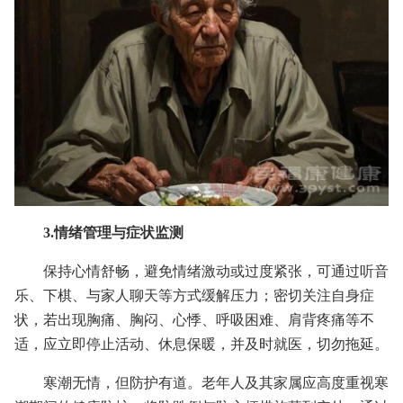
3.情绪管理与症状监测
保持心情舒畅，避免情绪激动或过度紧张，可通过听音
乐、下棋、与家人聊天等方式缓解压力；密切关注自身症
状，若出现胸痛、胸闷、心悸、呼吸困难、肩背疼痛等不
适，应立即停止活动、休息保暖，并及时就医，切勿拖延。
寒潮无情，但防护有道。老年人及其家属应高度重视寒