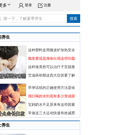
更多
登录
注册
闲养生
这种塑料盒用微波炉加热安全
脸发黄或是身体出现这些问题
这样做竟然可以治疗子宫脱垂
艾滋病初期这四大症状要了解
早孕试纸的正确使用方法是啥
我们喝的水到底有多少变成尿
宝妈奶水不足原来有这些因素
常做这三大运动快速有效减肥
士养生