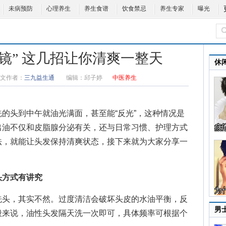
未病预防
心理养生
养生食谱
饮食禁忌
养生专家
曝光
镜” 这几招让你清爽一整天
休
文作者：
三九益生通
编辑：
邱子婷
中医养生
头到中午就油光满面，甚至能“反光”，这种情况是
出油不仅和皮脂腺分泌有关，还与日常习惯、护理方式
法，就能让头发保持清爽状态，接下来就为大家分享一
方式有讲究
头，其实不然。过度清洁会破坏头皮的水油平衡，反
男
般来说，油性头发隔天洗一次即可，具体频率可根据个