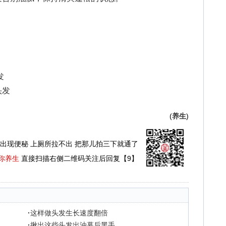
发
头发
(
养生
)
出现便秘 上厕所拉不出 把那儿拍三下就通了
你养生
直接扫描右侧二维码关注后回复【9】
·
这样做头发生长速度翻倍
·
揪出这些头发出油幕后黑手