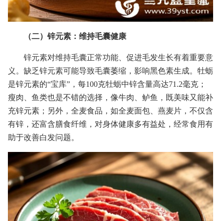
（二）锌元素：维持毛囊健康
锌元素对维持毛囊正常功能、促进毛发生长有着重要意
义。缺乏锌元素可能导致毛囊萎缩，影响黑色素生成。牡蛎
是锌元素的“宝库”，每100克牡蛎中锌含量高达71.2毫克；
瘦肉、鱼类也是不错的选择，像牛肉、鲈鱼，既美味又能补
充锌元素；另外，全麦食品，如全麦面包、燕麦片，不仅含
有锌，还富含膳食纤维，对身体健康多有益处，经常食用有
助于改善白发问题。