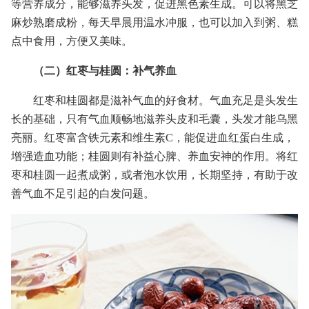
等营养成分，能够滋养头发，促进黑色素生成。可以将黑芝
麻炒熟磨成粉，每天早晨用温水冲服，也可以加入到粥、糕
点中食用，方便又美味。
（二）红枣与桂圆：补气养血
红枣和桂圆都是滋补气血的好食材。气血充足是头发生
长的基础，只有气血顺畅地滋养头皮和毛囊，头发才能乌黑
亮丽。红枣富含铁元素和维生素C，能促进血红蛋白生成，
增强造血功能；桂圆则有补益心脾、养血安神的作用。将红
枣和桂圆一起煮成粥，或者泡水饮用，长期坚持，有助于改
善气血不足引起的白发问题。