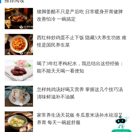
推荐阅读
猪脚姜醋不只是产后吃 日常暖身开胃健脾
改善怕冷 一碗搞定
西红柿炒鸡蛋不止下饭 隐藏5大养生功效 难
怪是国民养生菜
喝了3年红枣枸杞水，我总结出这些经验：
能不能天天喝一看便知
怎样炖鸡汤好喝又营养 掌握这几个技巧汤
清味鲜滋补不油腻
家常养生汤天花板 冬瓜薏米汤补水祛湿又
养胃 每天一碗超舒服