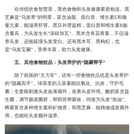
在传统饮食智慧里，黑色食物和头发健康紧密相连。黑
芝麻是“乌发界”的明星，富含油脂、蛋白质、维生素E和微
量元素，能滋养肝肾。黑豆补肾益精，蛋白质和维生素B族
含量高，为头发生长“添砖加瓦”。黑米含有花青素，不仅滋
养头发，还能延缓头发变白。还有黑木耳、黑枸杞，也
是“乌发宝藏”，营养丰富，助力头发健康。
五、其他食物饮品：头发养护的“隐藏帮手”
除了前面的“主力军”，还有一些食物饮品也是头发养护
的“隐藏高手”。绿茶里的儿茶素能抗氧化、抗炎，守护毛
囊；生姜能刺激头皮血液循环，改善头皮环境。酸奶富含益
生菌，调节肠道菌群，帮助营养吸收，间接为头发“加油”。
蜂蜜富含多种维生素和矿物质，和黑芝麻、核桃做成发膜外
用，也能给头发额外滋养。