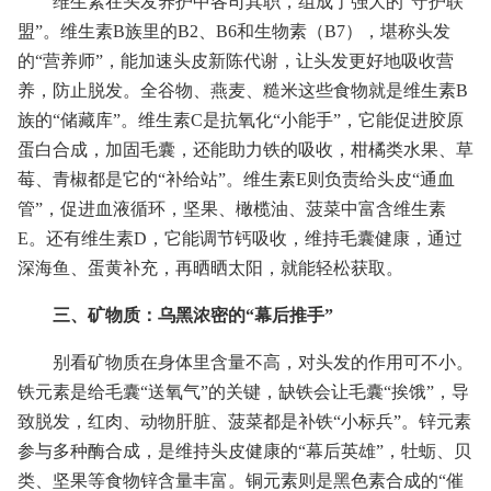
维生素在头发养护中各司其职，组成了强大的“守护联
盟”。维生素B族里的B2、B6和生物素（B7），堪称头发
的“营养师”，能加速头皮新陈代谢，让头发更好地吸收营
养，防止脱发。全谷物、燕麦、糙米这些食物就是维生素B
族的“储藏库”。维生素C是抗氧化“小能手”，它能促进胶原
蛋白合成，加固毛囊，还能助力铁的吸收，柑橘类水果、草
莓、青椒都是它的“补给站”。维生素E则负责给头皮“通血
管”，促进血液循环，坚果、橄榄油、菠菜中富含维生素
E。还有维生素D，它能调节钙吸收，维持毛囊健康，通过
深海鱼、蛋黄补充，再晒晒太阳，就能轻松获取。
三、矿物质：乌黑浓密的“幕后推手”
别看矿物质在身体里含量不高，对头发的作用可不小。
铁元素是给毛囊“送氧气”的关键，缺铁会让毛囊“挨饿”，导
致脱发，红肉、动物肝脏、菠菜都是补铁“小标兵”。锌元素
参与多种酶合成，是维持头皮健康的“幕后英雄”，牡蛎、贝
类、坚果等食物锌含量丰富。铜元素则是黑色素合成的“催