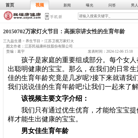
首页
视频
新闻
曝光
问答
男
膳食
保
武术
气功
食谱
营养
20150702万家灯火节目：高振宗讲女性的生育年龄
三九益生通
>
养生节目
>
江苏卫视万家灯火
图文作者：
江苏民福康科技股份有限公司
责编：葛宇
发表时间：2024-12-06 15:18
孩子是家庭的重要组成部分。每个女人
出聪明健康的宝宝。那么，在我们的日常生
佳的生育年龄究竟是几岁呢?接下来就请我
我们说说佳的生育年龄吧!让我们一起来了
该视频主要文字介绍：
我们只有通过优生优育，才能给宝宝提
样才能生出健康的宝宝。
男女佳生育年龄