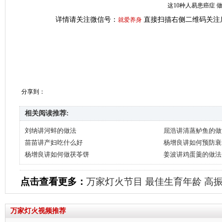
这10种人易患癌症 
详情请关注微信号：
直接扫描右侧二维码关注
就爱养身
分享到：
相关阅读推荐:
刘纳讲河蚌的做法
屈浩讲清蒸鲈鱼的做
苗苗讲产妇吃什么好
杨增良讲如何预防衰
杨增良讲如何做茯苓饼
姜波讲鸡蛋羹的做法
点击查看更多：
万家灯火节目
最佳生育年龄
高
万家灯火视频推荐