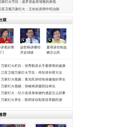
万家灯火节目：迷罗讲血管堵塞的表现
江苏卫视万家灯火：王长松讲用中药治病
收藏
晔讲煮好粥
赵哲旸讲哪些
夏萌讲控制血
窍门
牙必须拔
糖怎么吃
万家灯火栏目：张秀勤讲从手看脾胃的健康
度
江苏卫视万家灯火节目：佟彤讲补肾大法
万家灯火视频：黄光民讲经络保健做好养生
万家灯火视频：张峻斌讲腿部拉伸法
万家灯火：纪小龙讲身体烧灼感是怎么回事
万家灯火养生：陈明讲自制美容养颜药酒
推荐