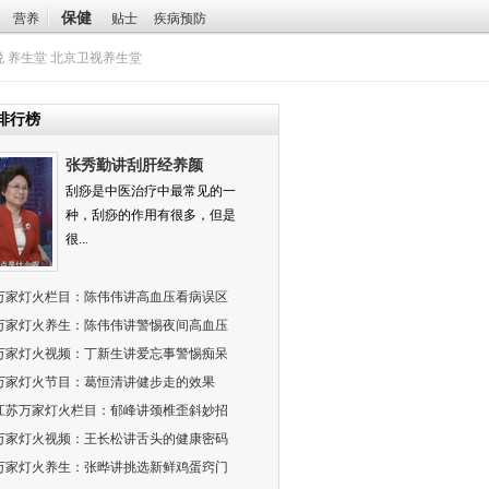
保健
营养
贴士
疾病预防
悦
养生堂
北京卫视养生堂
排行榜
张秀勤讲刮肝经养颜
刮痧是中医治疗中最常见的一
种，刮痧的作用有很多，但是
很...
万家灯火栏目：陈伟伟讲高血压看病误区
万家灯火养生：陈伟伟讲警惕夜间高血压
万家灯火视频：丁新生讲爱忘事警惕痴呆
万家灯火节目：葛恒清讲健步走的效果
江苏万家灯火栏目：郁峰讲颈椎歪斜妙招
万家灯火视频：王长松讲舌头的健康密码
万家灯火养生：张晔讲挑选新鲜鸡蛋窍门