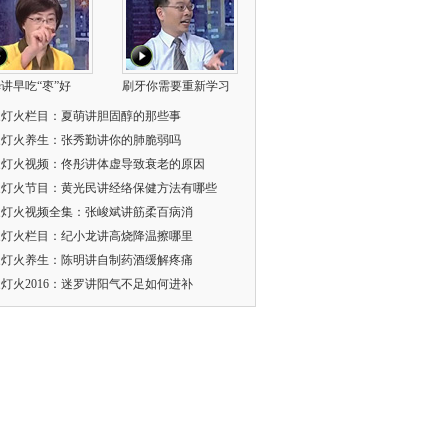
讲早吃“枣”好
刷牙你需要重新学习
家灯火栏目：夏萌讲胆固醇的那些事
家灯火养生：张秀勤讲你的肺脆弱吗
家灯火视频：佟彤讲体虚导致衰老的原因
家灯火节目：黄光民讲经络保健方法有哪些
家灯火视频全集：张峻斌讲筋柔百病消
家灯火栏目：纪小龙讲高烧降温擦哪里
家灯火养生：陈明讲自制药酒缓解疼痛
灯火2016：迷罗讲阳气不足如何进补