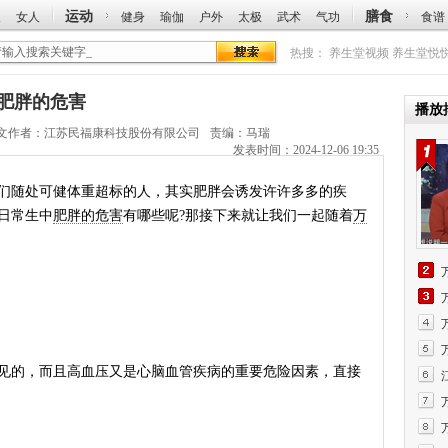
运动
膳食
人
女人
健身
瑜伽
户外
太极
武术
气功
食谱
热搜：
养生堂视频
养生堂悦
讲肥胖的危害
播放
文作者：
江苏民福康科技股份有限公司
责编：马瑞
发表时间：2024-12-06 19:35
随处可健体重超标的人，其实肥胖会诱发许许多多的疾
日常生中
肥胖的危害
有哪些呢?那接下来就让我们一起随着
万
的，而且高血压又是心脑血管疾病的重要危险因素，直接