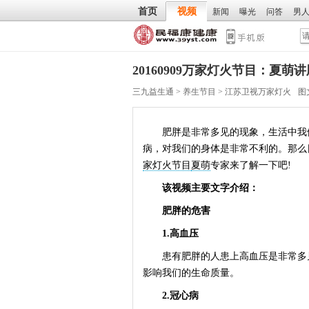
首页
视频
新闻
曝光
问答
男
20160909万家灯火节目：夏萌
三九益生通
>
养生节目
>
江苏卫视万家灯火
图
肥胖是非常多见的现象，生活中我们
病，对我们的身体是非常不利的。那么
家灯火节目
夏萌
专家来了解一下吧!
该视频主要文字介绍：
肥胖的危害
1.高血压
患有肥胖的人患上高血压是非常多见
影响我们的生命质量。
2.冠心病