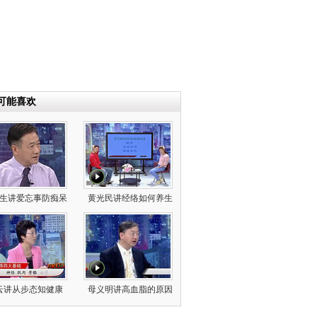
可能喜欢
生讲爱忘事防痴呆
黄光民讲经络如何养生
云讲从步态知健康
母义明讲高血脂的原因