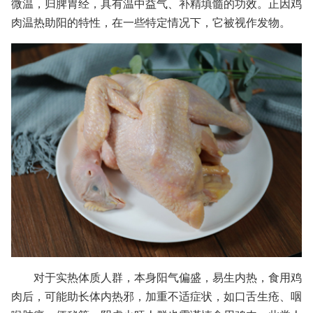
微温，归脾胃经，具有温中益气、补精填髓的功效。正因鸡
肉温热助阳的特性，在一些特定情况下，它被视作发物。
对于实热体质人群，本身阳气偏盛，易生内热，食用鸡
肉后，可能助长体内热邪，加重不适症状，如口舌生疮、咽