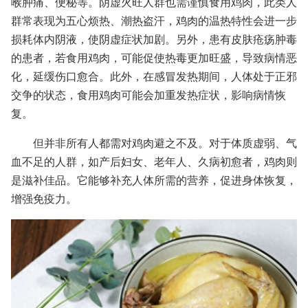
喉肿痛、便秘等。阴虚火旺人群也需谨慎食用鸡肉，此类人
群常表现为五心烦热、潮热盗汗，鸡肉的温热特性会进一步
损耗体内阴液，使阴虚症状加剧。另外，患有皮肤疮疡肿毒
的患者，若食用鸡肉，可能促使热毒更加旺盛，导致病情恶
化，延缓伤口愈合。此外，在感冒发热期间，人体处于正邪
交争的状态，食用鸡肉可能会加重发热症状，影响病情恢
复。
但并非所有人都需对鸡肉避之不及。对于体质虚弱、气
血不足的人群，如产后妇女、老年人、久病初愈者，鸡肉则
是滋补佳品。它能够补充人体所需的营养，促进身体恢复，
增强免疫力。