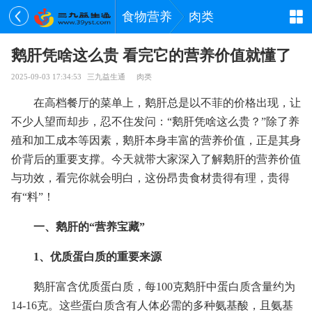
食物营养
肉类
鹅肝凭啥这么贵 看完它的营养价值就懂了
2025-09-03 17:34:53
三九益生通
肉类
在高档餐厅的菜单上，鹅肝总是以不菲的价格出现，让
不少人望而却步，忍不住发问：“鹅肝凭啥这么贵？”除了养
殖和加工成本等因素，鹅肝本身丰富的营养价值，正是其身
价背后的重要支撑。今天就带大家深入了解鹅肝的营养价值
与功效，看完你就会明白，这份昂贵食材贵得有理，贵得
有“料”！
一、鹅肝的“营养宝藏”
1、优质蛋白质的重要来源
鹅肝富含优质蛋白质，每100克鹅肝中蛋白质含量约为
14-16克。这些蛋白质含有人体必需的多种氨基酸，且氨基