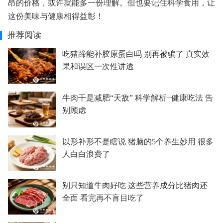
昂的价格，或许就能多一份理解。但也要记住科学食用，让
这份美味与健康相得益彰！
推荐阅读
吃猪蹄能补胶原蛋白吗 别再被骗了 真实效
果和误区一次性讲透
牛肉干是减肥“天敌” 科学解析+健康吃法 告
别顾虑
以形补形不是瞎说 猪脑的5个养生妙用 很多
人白白浪费了
别只知道牛肉好吃 这些营养成分比猪肉还
全面 看完再不盲目吃了