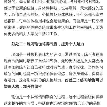
神好的。每天抽出1-2个小时练习瑜伽，各种BMI各种指标
都趋于健康的佳值，身体棒棒哒，也会缓解一天大部分的压
力，心情自然会舒畅。心情舒畅身体就好，干什么都会幸福
感很强，每年的体检指标也会是健康的。而健康是一切幸福
的来源，健康的体魄会给你带来生活和工作的幸福感，因为
你更多的精力去享受生活和工作。
好处二：练习瑜伽培养气质，提升个人魅力
瑜伽是一种极具表现力的运动，通过瑜伽，练习者在表
现自己的同时培养了自信和气质。无论男人还是女人都会通
过瑜伽的练习让自己变得优雅有气质，身姿挺拔。当然练习
瑜伽的同时也是一项很好的体育锻炼，能强身健体，保持青
春活力。这会影响到你的人格魅力。
好处三：练习瑜伽可以
塑造人格，加强自律性
瑜伽是一个从懒惰到勤奋的过程，这个过程会让你摈弃
越来越多的坏习惯，拖延症也会被治愈!瑜伽会让你的品格