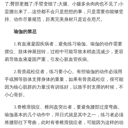
了;臀部更翘了;手臂变细了;大腿、小腿多余肉肉也不见了;小
蛮腰出来了…这些都不会只是想想的事，只是需要你能够坚
持、动作尽量规范，距离完美身材只是近在咫尺。
瑜伽的禁忌
1.有血液凝固疾病者，避免练习瑜伽。瑜伽的动作需要
摆位、肢体伸展扭转，过程中可能导致末梢血流减少，更容
易导致血液凝固严重，引发心脏血管疾病。
2.骨质疏松症者，练习要小心。有些瑜伽的动作必须用
手或脚等肢体支撑身体的重量，如果有骨质疏松症，很可能
因为核心肌群的力量没有训练好，以致手肘支撑的时候，不
小心骨折。
3.脊椎滑脱症、椎间盘突出者，要避免腰部过度弯曲。
瑜伽基本的几个动作中，拜日式就是其中之一，练习者必须
将腰部往下弯曲，此时有脊椎滑脱症者，可能因为这样的动