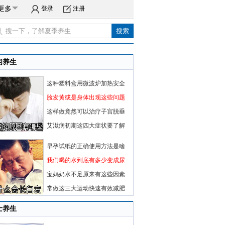
更多
登录
注册
闲养生
这种塑料盒用微波炉加热安全
脸发黄或是身体出现这些问题
这样做竟然可以治疗子宫脱垂
艾滋病初期这四大症状要了解
早孕试纸的正确使用方法是啥
我们喝的水到底有多少变成尿
宝妈奶水不足原来有这些因素
常做这三大运动快速有效减肥
士养生