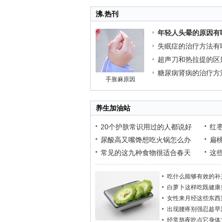
沸.热刊
年轻人头晕的原因有
失眠症的治疗方法有
超声刀和热拉提的区
糖尿病肾病的治疗方
手胀麻原因
养生加油站
20个护肤常识用过的人都说好
红
尿酸高又嘴馋想吃火锅怎么办
扁
常见的这九种食物很适合春天
这
吃什么能够有效的补
白萝卜这样吃既健康
女性来月经这些东西
出现腰疼别强忍趁早
经常熬夜吃点它身体