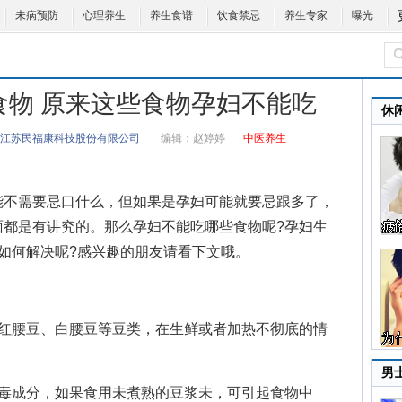
未病预防
心理养生
养生食谱
饮食禁忌
养生专家
曝光
食物 原来这些食物孕妇不能吃
休
江苏民福康科技股份有限公司
编辑：
赵婷婷
中医养生
能不需要忌口什么，但如果是孕妇可能就要忌跟多了，
面都是有讲究的。那么
孕妇不能吃哪些食物
呢?孕妇生
如何解决呢?感兴趣的朋友请看下文哦。
腰豆、白腰豆等豆类，在生鲜或者加热不彻底的情
男
成分，如果食用未煮熟的豆浆未，可引起食物中