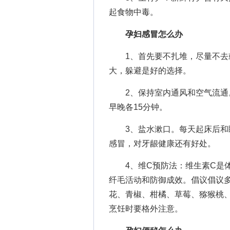
起食物中毒。
孕妇感冒怎么办
1、首先要不扎堆，尽量不去或
大，躲避是好的选择。
2、保持室内通风和空气流通。
早晚各15分钟。
3、盐水漱口。每天起床后和睡
感冒，对牙龈健康还有好处。
4、维C预防法：维生素C是体
纤毛活动和防御成效。倡议倡议
花、青椒、柑橘、草莓、猕猴桃
烹饪时要格外注意。