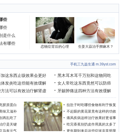
哪些
哪些
别是什么
法有哪些
恋物症背后的心理
生姜大蒜治手脚麻木？
手机三九益生通 m.39yst.com
枣加这东西止咳效果会更好
黑木耳木耳千万别和这物同吃
桃体发炎吃这些能有效缓解
女人常吃这东西竟然可以防癌
些方法可以有效治疗解肾虚
牙龈肿痛这四种方法有效缓解
充胶原蛋白
拉肚子时吃哪些食物有利于恢复
美味又滋补
不起眼的黄花菜竟有这样的功效
别再乱吃了
痛风疾病这样治疗效果好更省事
治疗是关键
吃完香蕉别扔皮作用真的太多了
立马有元气
更年期到来后这些症状非常明显