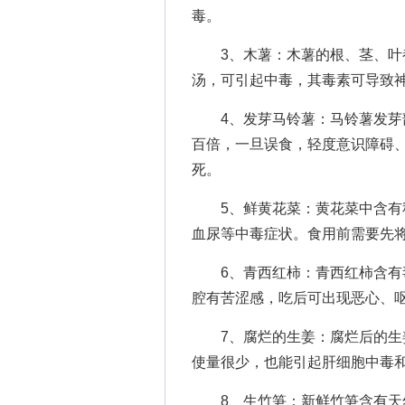
毒。
3、木薯：木薯的根、茎、叶都
汤，可引起中毒，其毒素可导致
4、发芽马铃薯：马铃薯发芽部
百倍，一旦误食，轻度意识障碍
死。
5、鲜黄花菜：黄花菜中含有秋
血尿等中毒症状。食用前需要先
6、青西红柿：青西红柿含有毒
腔有苦涩感，吃后可出现恶心、
7、腐烂的生姜：腐烂后的生姜
使量很少，也能引起肝细胞中毒
8、生竹笋：新鲜竹笋含有天然