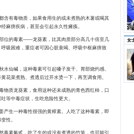
含有毒物质，如果食用生的或未煮熟的木薯或喝其
神经麻痹疾病，甚至会引起永久性瘫痪。
位的毒素——龙葵素，比其肉质部分高几十倍至几
女
、呼吸困难，重症者可因心脏衰竭、呼吸中枢麻痹致
水仙碱，这种毒素可引起嗓子发干、胃部烧灼感、
将黄花菜煮熟、煮透后过开水烫一下，再烹调食用。
物质龙葵素，食用这种还未成熟的青色西红柿，口
呕吐等中毒症状，生吃危险性更大。
产生一种毒性很强的黄樟素。人吃了这种毒素，即
和变性。
毒素氰甙，吃了生的或没有煮透的竹笋，也可能引