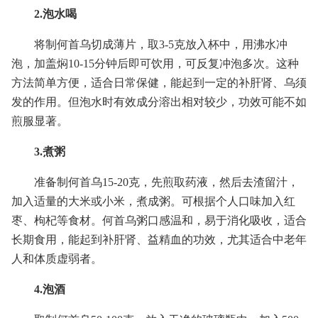
2.泡水喝
将制何首乌切成薄片，取3-5克放入杯中，用沸水冲
泡，加盖焖10-15分钟后即可饮用，可反复冲泡多次。这种
方法简单方便，适合日常保健，能起到一定的补肝肾、乌须
发的作用。但泡水时有效成分溶出相对较少，功效可能不如
煎服显著。
3.煮粥
准备制何首乌15-20克，先煎取药液，然后去渣留汁，
加入适量的大米或小米，煮成粥。可根据个人口味加入红
枣、枸杞等食材。何首乌粥口感温和，易于消化吸收，适合
长期食用，能起到补肝肾、益精血的功效，尤其适合中老年
人和体质虚弱者。
4.泡酒