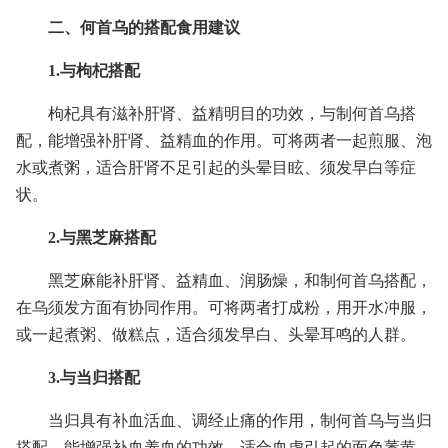
二、何首乌的搭配食用建议
1.与枸杞搭配
枸杞具有滋补肝肾、益精明目的功效，与制何首乌搭
配，能增强补肝肾、益精血的作用。可将两者一起煎服、泡
水或煮粥，适合肝肾不足引起的头晕目眩、须发早白等症
状。
2.与黑芝麻搭配
黑芝麻能补肝肾、益精血、润肠燥，和制何首乌搭配，
在乌须发方面有协同作用。可将两者打成粉，用开水冲服，
或一起煮粥、做糕点，适合须发早白、头晕耳鸣的人群。
3.与当归搭配
当归具有补血活血、调经止痛的作用，制何首乌与当归
搭配，能增强补血养血的功效，适合血虚引起的面色萎黄、