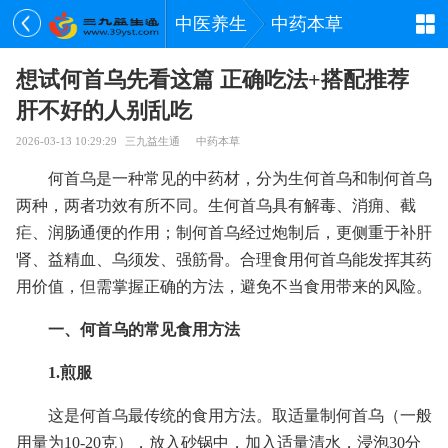
中医养生
中药本草
想试何首乌先看这篇 正确吃法+搭配推荐
肝不好的人别乱吃
2026-03-13 10:29:29
三九益生通
中药本草
何首乌是一种常见的中药材，分为生何首乌和制何首乌
两种，两者功效有所不同。生何首乌具有解毒、消痈、截
疟、润肠通便的作用；制何首乌经过炮制后，更侧重于补肝
肾、益精血、乌须发、强筋骨。合理食用何首乌能发挥其药
用价值，但需掌握正确的方法，避免不当食用带来的风险。
一、何首乌的常见食用方法
1.煎服
这是何首乌最传统的食用方法。取适量制何首乌（一般
用量为10-20克），放入砂锅中，加入适量清水，浸泡30分