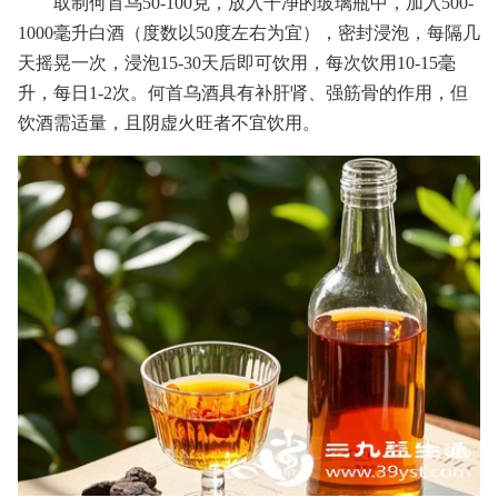
取制何首乌50-100克，放入干净的玻璃瓶中，加入500-
1000毫升白酒（度数以50度左右为宜），密封浸泡，每隔几
天摇晃一次，浸泡15-30天后即可饮用，每次饮用10-15毫
升，每日1-2次。何首乌酒具有补肝肾、强筋骨的作用，但
饮酒需适量，且阴虚火旺者不宜饮用。