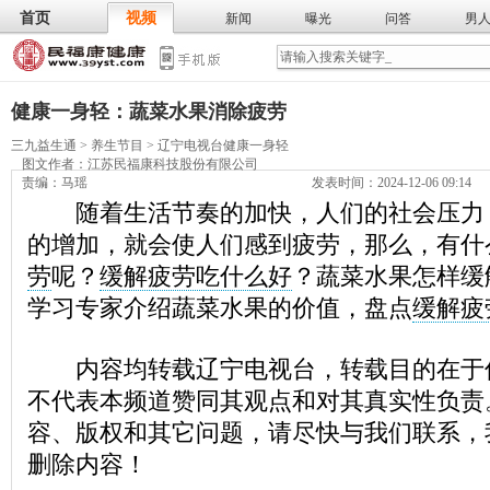
首页
视频
新闻
曝光
问答
男
膳食
保
武术
气功
食谱
营养
健康一身轻：蔬菜水果消除疲劳
三九益生通
>
养生节目
>
辽宁电视台健康一身轻
图文作者：
江苏民福康科技股份有限公司
责编：马瑶
发表时间：2024-12-06 09:14
随着生活节奏的加快，人们的社会压力
的增加，就会使人们感到疲劳，那么，有什
劳
呢？
缓解疲劳吃什么好
？蔬菜水果怎样缓
学习专家介绍蔬菜水果的价值，盘点
缓解疲
内容均转载辽宁电视台，转载目的在于
不代表本频道赞同其观点和对其真实性负责
容、版权和其它问题，请尽快与我们联系，
删除内容！