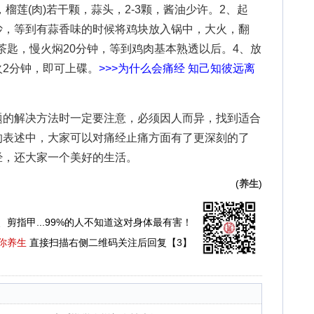
，榴莲(肉)若干颗，蒜头，2-3颗，酱油少许。2、起
炒，等到有蒜香味的时候将鸡块放入锅中，大火，翻
3茶匙，慢火焖20分钟，等到鸡肉基本熟透以后。4、放
2分钟，即可上碟。
>>>
为什么会痛经 知己知彼远离
题的解决方法时一定要注意，必须因人而异，找到适合
的表述中，大家可以对痛经止痛方面有了更深刻的了
经，还大家一个美好的生活。
(
养生
)
、剪指甲...99%的人不知道这对身体最有害！
你养生
直接扫描右侧二维码关注后回复【3】