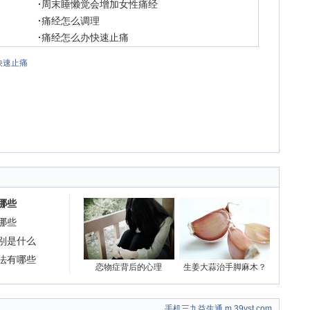
·
周末睡懒觉会增加女性痛经
·
痛经怎么调理
·
痛经怎么办快速止痛
快速止痛
哪些
哪些
别是什么
法有哪些
恋物症背后的心理
生姜大蒜治手脚麻木？
手机三九益生通 m.39yst.com