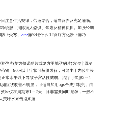
日注意生活规律，劳逸结合，适当营养及充足睡眠。
解释说服，消除病人恐惧、焦虑及精神负担。加强经期
和防止受寒。
>>>
痛经吃什么 12食疗方化淤止痛巧
孕片(复方炔诺酮片或复方甲地孕酮片)为治疗原发
药物，90%以上症状可获得缓解，可能由于内膜生长
到正常水平以下导致子宫活性减弱。治疗可试服3～4
;如症状改善不明显，可适当加用pgs合成抑制剂。由
效应仅在周期末1～2天，除非需要同时避孕，一般不
5大美味水果击退疼痛