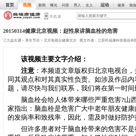
首页
视频
运动
新闻
曝光
问答
男人
女人
健身
瑜
20150314健康北京视频：赵性泉讲脑血栓的危害
三九益生通
>
养生节目
>
北京电视台健康北京
图文作者：
江苏民福康科技股份有
该视频主要文字介绍：
注意
：本频道文章版权归北京电视台，
同其观点和对其真实性负责。如涉及作品内
题，请尽快与我们联系，我们将在第一时间
脑血栓会给人体带来哪些严重危害?山西
家指出：脑血栓是危害广大中老年朋友健康
的发病率和致残率，因此，需及时做好防护
但许多患者对于脑血栓带来的危害不是