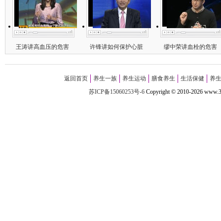
王涛讲高血压的危害
许锋讲如何保护心脏
缪中荣讲血栓的危害
返回首页
养生一族
养生运动
膳食养生
生活保健
养
苏ICP备15060253号-6
Copyright
©
2010-
2026 w