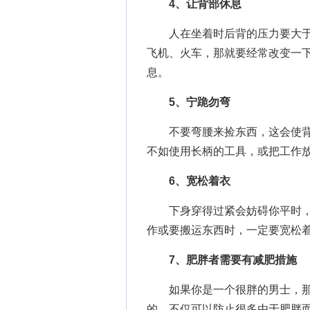
4、让背部休息
人在坐着时后背的压力要大于
飞机、火车，那就要经常改变一
息。
5、宁跪勿弯
不要弯腰来捡东西，这会使背
不如使用长柄的工具，或把工作
6、宽松着衣
下身穿得过紧会妨碍你平时，
作或要搬运东西时，一定要宽松
7、肥胖者需要有减肥措施
如果你是一个很胖的男士，那
的，不仅可以防止很多由于肥胖