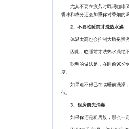
尤其不要在疲劳时既喝咖啡又
香味和成分还会加重你对香烟的
2、不要临睡前才洗热水澡
体温太高也会抑制大脑褪黑激
因此，临睡前才洗热水澡绝不
聪明的做法是，在睡前90分钟
度。
如果迫不得已在临睡前洗澡，
低。
3、租房前先消毒
如果你还是租房族，那么一定