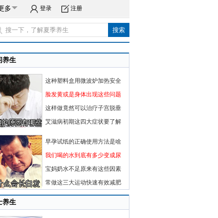
更多
登录
注册
闲养生
这种塑料盒用微波炉加热安全
脸发黄或是身体出现这些问题
这样做竟然可以治疗子宫脱垂
艾滋病初期这四大症状要了解
早孕试纸的正确使用方法是啥
我们喝的水到底有多少变成尿
宝妈奶水不足原来有这些因素
常做这三大运动快速有效减肥
士养生