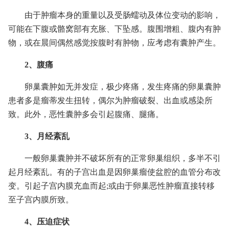
由于肿瘤本身的重量以及受肠蠕动及体位变动的影响，
可能在下腹或骼窝部有充胀、下坠感。腹围增粗、腹内有肿
物，或在晨间偶然感觉按腹时有肿物，应考虑有囊肿产生。
2、腹痛
卵巢囊肿如无并发症，极少疼痛，发生疼痛的卵巢囊肿
患者多是瘤蒂发生扭转，偶尔为肿瘤破裂、出血或感染所
致。此外，恶性囊肿多会引起腹痛、腿痛。
3、月经紊乱
一般卵巢囊肿并不破坏所有的正常卵巢组织，多半不引
起月经紊乱。有的子宫出血是因卵巢瘤使盆腔的血管分布改
变。引起子宫内膜充血而起;或由于卵巢恶性肿瘤直接转移
至子宫内膜所致。
4、压迫症状