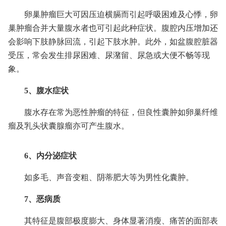
卵巢肿瘤巨大可因压迫横膈而引起呼吸困难及心悸，卵
巢肿瘤合并大量腹水者也可引起此种症状。腹腔内压增加还
会影响下肢静脉回流，引起下肢水肿。此外，如盆腹腔脏器
受压，常会发生排尿困难、尿潴留、尿急或大便不畅等现
象。
5、腹水症状
腹水存在常为恶性肿瘤的特征，但良性囊肿如卵巢纤维
瘤及乳头状囊腺瘤亦可产生腹水。
6、内分泌症状
如多毛、声音变粗、阴蒂肥大等为男性化囊肿。
7、恶病质
其特征是腹部极度膨大、身体显著消瘦、痛苦的面部表