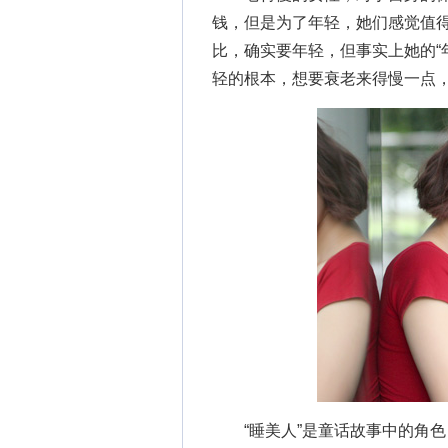
钱，但是为了年轻，她们感觉值
比，确实要年轻，但事实上她的“
轻的根本，想要衰老来得慢一点
“睡美人”是童话故事中的角色