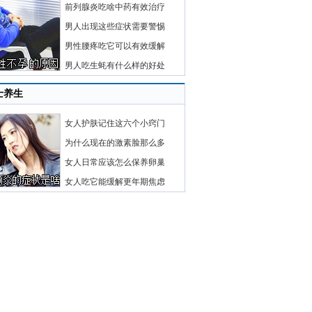
前列腺炎吃啥中药有效治疗
男人出现这些症状需要警惕
男性腰疼吃它可以有效缓解
男人吃生蚝有什么样的好处
士养生
女人护肤记住这六个小窍门
为什么现在的激素脸那么多
女人日常应该怎么保养卵巢
女人吃它能缓解更年期焦虑