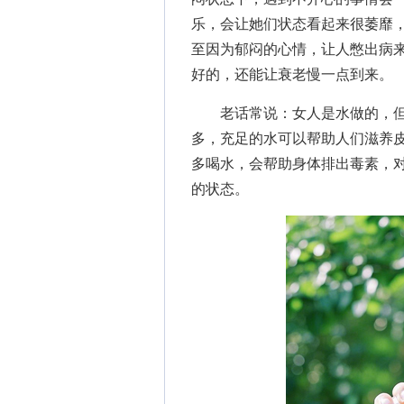
乐，会让她们状态看起来很萎靡
至因为郁闷的心情，让人憋出病
好的，还能让衰老慢一点到来。
老话常说：女人是水做的，但
多，充足的水可以帮助人们滋养
多喝水，会帮助身体排出毒素，
的状态。