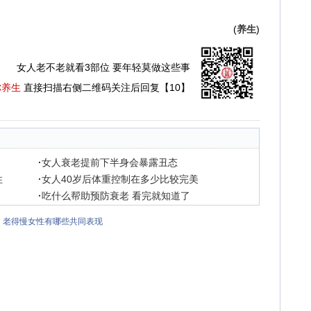
(
养生
)
女人老不老就看3部位 要年轻莫做这些事
你养生
直接扫描右侧二维码关注后回复【10】
·
女人衰老提前下半身会暴露丑态
住
·
女人40岁后体重控制在多少比较完美
·
吃什么帮助预防衰老 看完就知道了
老得慢女性有哪些共同表现