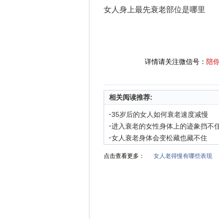
女人身上最先衰老部位是哪里
详情请关注微信号：
陪
相关阅读推荐:
·
35岁后的女人如何衰老速度减慢
·
进入衰老的女性身体上的迹象挡不
·
女人衰老身体会变松藏也藏不住
点击查看更多：
女人老得慢有哪些表现