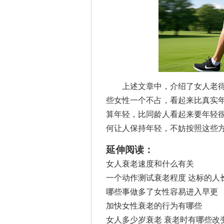
上述文章中，介绍了女人老得
些女性一个不占，看起来比真实
算年轻，比同龄人看起来要年轻
何让人保持年轻，不妨按照这些
延伸阅读：
女人衰老速度和什么有关
一个动作测试衰老程度 达标的人
哪些事做多了女性容易进入早更
加快女性衰老的行为有哪些
女人多少岁衰老 衰老时有哪些改