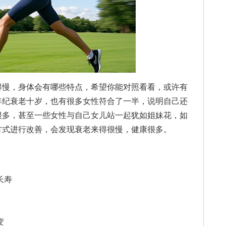
慢，身体会有哪些特点，希望你能对照看看，或许有
年纪衰老十岁，也有很多女性符合了一半，说明自己还
很多，甚至一些女性与自己女儿站一起犹如姐妹花，如
方式进行改善，会发现衰老来得很慢，健康很多。
长寿
变