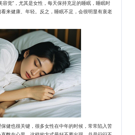
美容觉”，尤其是女性，每天保持充足的睡眠，睡眠时
们看来健康、年轻。反之，睡眠不足，会很明显有衰老
。
保健也很关键，很多女性在中年的时候，常常陷入苦
一直憋在心里，这样的方式最好不要出现，总是闷闷不