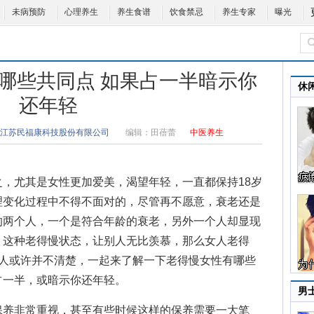
未病预防
心理养生
养生食谱
饮食禁忌
养生专家
曝光
哪些共同点 如果占一半暗示你
休
还年轻
江苏民福康科技股份有限公司
编辑：
田蓓蕾
中医养生
尤其是女性更加爱美，渴望年轻，一直都保持18岁
理变化过程中不得不面对的，尽管再不愿意，衰老还是
的两个人，一个是符合年龄的衰老，另外一个人却显现
，这种老得慢状态，让别人无比羡慕，那么女人老得
多人或许并不清楚，一起来了解一下
老得慢女性有哪些
占一半，或暗示你还年轻。
男
养非常重视，甚至有些时候这样的保养需要一大笔