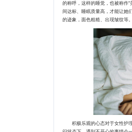
的称呼，这样的睡觉，也被称作“
间达标、睡眠质量高，才能让她
的迹象，面色粗糙、出现皱纹等
积极乐观的心态对于女性护理
闷状态下，遇到不开心的事情会