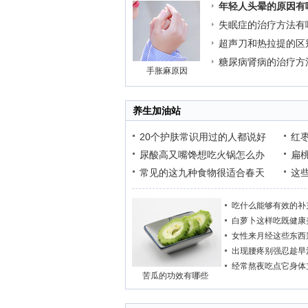
年轻人头晕的原因有
失眠症的治疗方法有
超声刀和热拉提的区
糖尿病肾病的治疗方
手胀麻原因
养生加油站
20个护肤常识用过的人都说好
红
尿酸高又嘴馋想吃火锅怎么办
扁
常见的这九种食物很适合春天
这
吃什么能够有效的补
白萝卜这样吃既健康
女性来月经这些东西
出现腰疼别强忍趁早
经常熬夜吃点它身体
苦瓜的功效有哪些