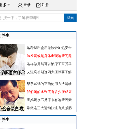
更多
登录
注册
闲养生
这种塑料盒用微波炉加热安全
脸发黄或是身体出现这些问题
这样做竟然可以治疗子宫脱垂
艾滋病初期这四大症状要了解
早孕试纸的正确使用方法是啥
我们喝的水到底有多少变成尿
宝妈奶水不足原来有这些因素
常做这三大运动快速有效减肥
士养生