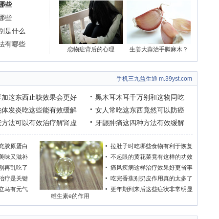
哪些
哪些
别是什么
法有哪些
恋物症背后的心理
生姜大蒜治手脚麻木？
手机三九益生通 m.39yst.com
枣加这东西止咳效果会更好
黑木耳木耳千万别和这物同吃
桃体发炎吃这些能有效缓解
女人常吃这东西竟然可以防癌
些方法可以有效治疗解肾虚
牙龈肿痛这四种方法有效缓解
充胶原蛋白
拉肚子时吃哪些食物有利于恢复
美味又滋补
不起眼的黄花菜竟有这样的功效
别再乱吃了
痛风疾病这样治疗效果好更省事
治疗是关键
吃完香蕉别扔皮作用真的太多了
立马有元气
更年期到来后这些症状非常明显
维生素e的作用