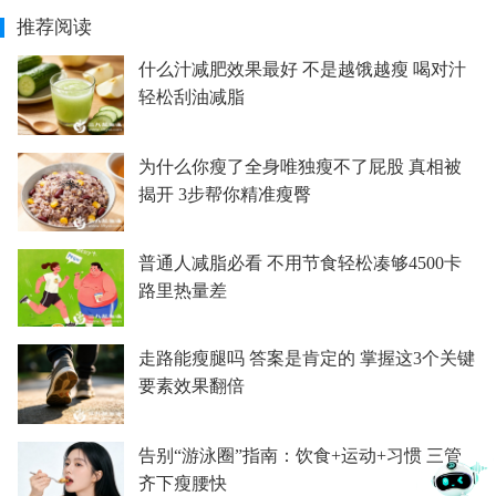
推荐阅读
什么汁减肥效果最好 不是越饿越瘦 喝对汁
轻松刮油减脂
为什么你瘦了全身唯独瘦不了屁股 真相被
揭开 3步帮你精准瘦臀
普通人减脂必看 不用节食轻松凑够4500卡
路里热量差
走路能瘦腿吗 答案是肯定的 掌握这3个关键
要素效果翻倍
告别“游泳圈”指南：饮食+运动+习惯 三管
齐下瘦腰快