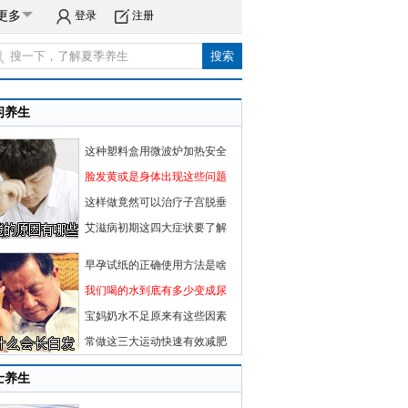
更多
登录
注册
闲养生
这种塑料盒用微波炉加热安全
脸发黄或是身体出现这些问题
这样做竟然可以治疗子宫脱垂
艾滋病初期这四大症状要了解
早孕试纸的正确使用方法是啥
我们喝的水到底有多少变成尿
宝妈奶水不足原来有这些因素
常做这三大运动快速有效减肥
士养生