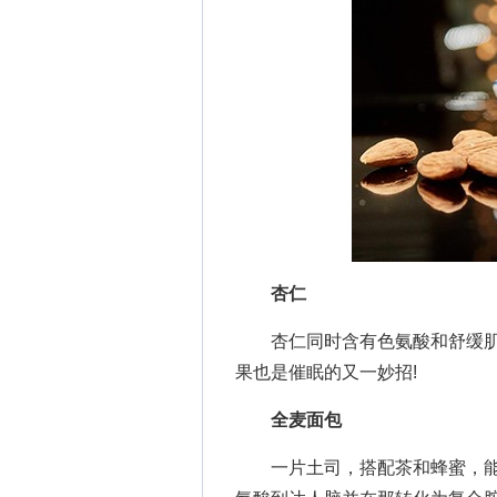
杏仁
杏仁同时含有色氨酸和舒缓肌
果也是催眠的又一妙招!
全麦面包
一片土司，搭配茶和蜂蜜，能