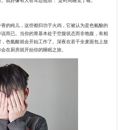
。就好像有人在耳边低语：“是时间睡觉了喔。”
香的盹儿，这些都归功于火鸡，它被认为是色氨酸的
传说而已。当你的胃基本处于空腹状态而非饱腹，有相
时，色氨酸就会开始工作了。深夜在若干全麦面包上放
你会在厨房就开始你的睡眠之旅。