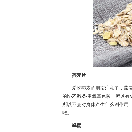
燕麦片
爱吃燕麦的朋友注意了，燕麦也
的N-乙酰-5-甲氧基色胺，所
所以不会对身体产生什么副作用
吃。
蜂蜜