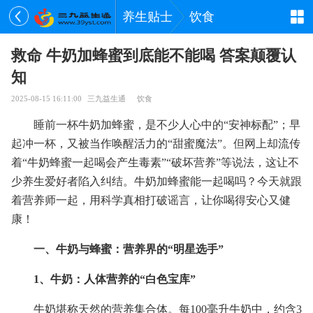
养生贴士
饮食
救命 牛奶加蜂蜜到底能不能喝 答案颠覆认
知
2025-08-15 16:11:00
三九益生通
饮食
睡前一杯牛奶加蜂蜜，是不少人心中的“安神标配”；早
起冲一杯，又被当作唤醒活力的“甜蜜魔法”。但网上却流传
着“牛奶蜂蜜一起喝会产生毒素”“破坏营养”等说法，这让不
少养生爱好者陷入纠结。牛奶加蜂蜜能一起喝吗？今天就跟
着营养师一起，用科学真相打破谣言，让你喝得安心又健
康！
一、牛奶与蜂蜜：营养界的“明星选手”
1、牛奶：人体营养的“白色宝库”
牛奶堪称天然的营养集合体。每100毫升牛奶中，约含3