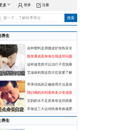
更多
登录
注册
闲养生
这种塑料盒用微波炉加热安全
脸发黄或是身体出现这些问题
这样做竟然可以治疗子宫脱垂
艾滋病初期这四大症状要了解
早孕试纸的正确使用方法是啥
我们喝的水到底有多少变成尿
宝妈奶水不足原来有这些因素
常做这三大运动快速有效减肥
士养生