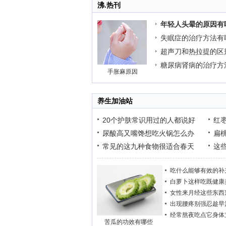
沸.热刊
年轻人头晕的原因有
失眠症的治疗方法有
超声刀和热拉提的区
糖尿病肾病的治疗方
手胀麻原因
养生加油站
20个护肤常识用过的人都说好
红
尿酸高又嘴馋想吃火锅怎么办
扁
常见的这九种食物很适合春天
这
吃什么能够有效的补
白萝卜这样吃既健康
女性来月经这些东西
出现腰疼别强忍趁早
经常熬夜吃点它身体
苦瓜的功效有哪些