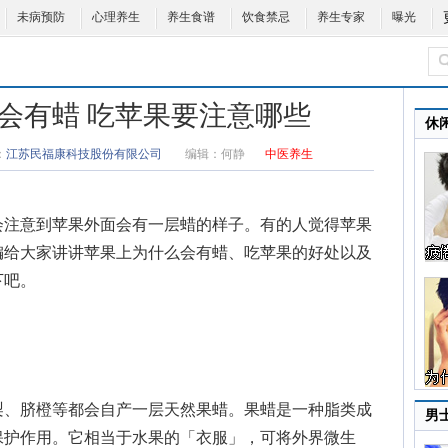
未病预防
心理养生
养生食谱
饮食禁忌
养生专家
曝光
会有蜡 吃苹果要注意哪些
休
：
江苏民福康科技股份有限公司
编辑：
何静
中医养生
注意到苹果外面会有一层蜡的样子。有的人觉得苹果
编给大家讲讲
苹果上为什么会有蜡
、
吃苹果的好处
以及
下吧。
、脐橙等都会自产一层天然果蜡。果蜡是一种脂类成
男
保护作用。它相当于水果的「衣服」，可将外界微生