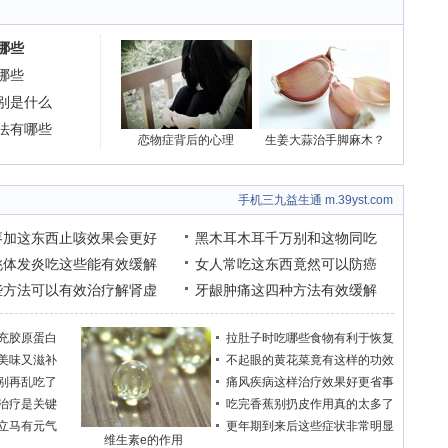
哪些
哪些
别是什么
法有哪些
恋物症背后的心理
生姜大蒜治手脚麻木？
手机三九益生通 m.39yst.com
枣加这东西止咳效果会更好
黑木耳木耳千万别和这物同吃
桃体发炎吃这些能有效缓解
女人常吃这东西竟然可以防癌
些方法可以有效治疗解肾虚
牙龈肿痛这四种方法有效缓解
充胶原蛋白
拉肚子时吃哪些食物有利于恢复
美味又滋补
不起眼的黄花菜竟有这样的功效
别再乱吃了
痛风疾病这样治疗效果好更省事
治疗是关键
吃完香蕉别扔皮作用真的太多了
立马有元气
更年期到来后这些症状非常明显
维生素e的作用