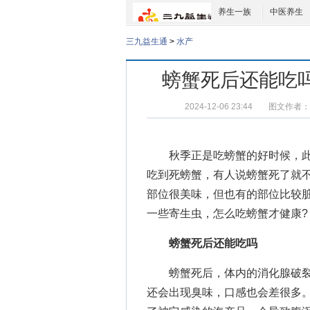
养生一族
中医养生
三九益生通
>
水产
螃蟹死后还能吃
2024-12-06 23:44
图文作者：
秋季正是吃螃蟹的好时候，此
吃到死螃蟹，有人说螃蟹死了就
部位很美味，但也有的部位比较
一些寄生虫，怎么吃螃蟹才健康?
螃蟹死后还能吃吗
螃蟹死后，体内的消化腺破裂
还会出现臭味，口感也会差很多