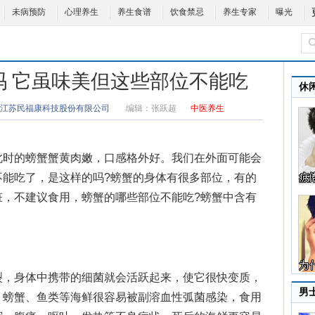
未病预防
心理养生
养生食谱
饮食禁忌
养生专家
曝光
吗 它虽味美但这些部位不能吃
休
江苏民福康科技股份有限公司
编辑：
张跃超
中医养生
时的螃蟹蟹黄肉嫩，口感格外好。我们在外面可能会
不能吃了，是这样的吗?螃蟹的身体有很多部位，有的
脏，不建议食用，
螃蟹的哪些部位不能吃
?螃蟹中含有
，身体中携带的细菌就会活跃起来，使它很快变质，
男
。螃蟹、鱼类等海鲜很容易被副溶血性弧菌感染，食用