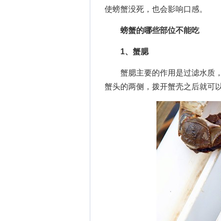
使螃蟹没死，也会影响口感。
螃蟹的哪些部位不能吃
1、蟹腮
蟹腮主要的作用是过滤水质，
蟹头的两侧，拨开蟹壳之后就可