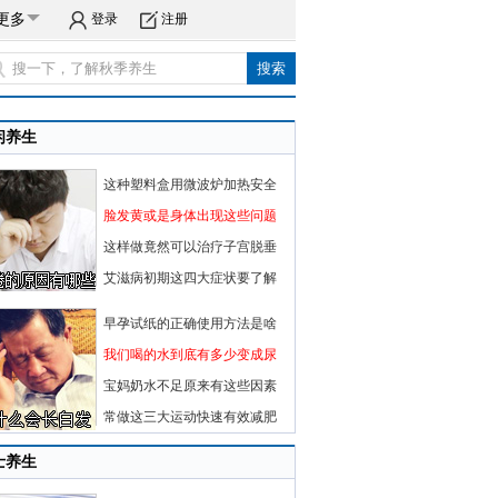
更多
登录
注册
闲养生
这种塑料盒用微波炉加热安全
脸发黄或是身体出现这些问题
这样做竟然可以治疗子宫脱垂
艾滋病初期这四大症状要了解
早孕试纸的正确使用方法是啥
我们喝的水到底有多少变成尿
宝妈奶水不足原来有这些因素
常做这三大运动快速有效减肥
士养生