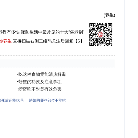
(
养生
)
老得有多快 谨防生活中最常见的十大“催老剂”
你养生
直接扫描右侧二维码关注后回复【6】
·
吃这种食物竟能清热解毒
·
螃蟹的功效及注意事项
·
螃蟹吃不对竟有这危害
蟹死后还能吃吗
螃蟹的哪些部位不能吃