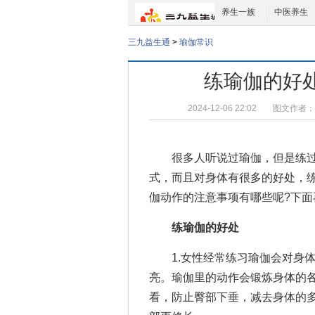
养生一族
中医养生
三九益生通
>
瑜伽常识
练瑜伽的好
2024-12-06 22:02
图文作者：
很多人听说过瑜伽，但是练过
式，而且对身体有很多的好处，
伽动作的注意事项
有哪些呢?下
练瑜伽的好处
1.女性经常练习瑜伽会对身体
亮。瑜伽里的动作会锻炼身体的
看，防止臀部下垂，减去身体的