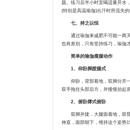
题。练习后半小时宜喝适量开水
(特别是高温瑜伽)出汗时所流失
七、持之以恒
通过瑜伽来减肥不可能一两天
也有差别，只有坚持练习，瑜伽
简单的瑜伽瘦腿动作
1、仰卧脚蹬腿式
仰卧，背部着地，双脚分开一
双手拖住头部后方，并慢慢抬起
2、俯卧撑式俯卧
双脚并拢，大腿面着地，双臂撑
伸直，面部朝下，维持这个姿势1