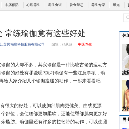
未病预防
心理养生
养生食谱
饮食禁忌
养生专家
曝光
处 常练瑜伽竟有这些好处
休
江苏民福康科技股份有限公司
编辑：
张跃超
中医养生
瑜伽的人却不多，其实瑜伽是一种比较古老的运动方
练瑜伽的好处
有哪些呢?练习瑜伽有一些注意事项，
瑜
面再给大家介绍几个瑜伽瘦腿的动作，一起来看看吧。
有很大的好处，可以使胸部肌肉更健美、曲线更漂
各个部位，会使腰部更加柔软，还能使臀部肌肉更加好
男
多余脂肪。瑜伽里还有许多的拉韧带的动作，可以使腿