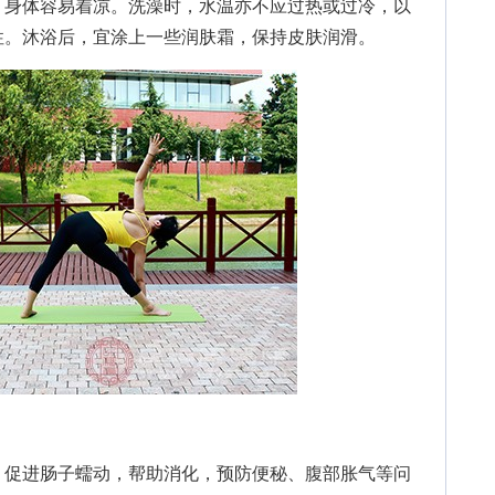
，身体容易着凉。洗澡时，水温亦不应过热或过冷，以
性。沐浴后，宜涂上一些润肤霜，保持皮肤润滑。
促进肠子蠕动，帮助消化，预防便秘、腹部胀气等问