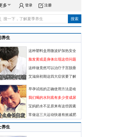
更多
登录
注册
闲养生
这种塑料盒用微波炉加热安全
脸发黄或是身体出现这些问题
这样做竟然可以治疗子宫脱垂
艾滋病初期这四大症状要了解
早孕试纸的正确使用方法是啥
我们喝的水到底有多少变成尿
宝妈奶水不足原来有这些因素
常做这三大运动快速有效减肥
士养生