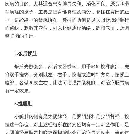
疾病的目的。尤其适合患有脾胃失和、消化不良、厌食积滞
等病症的孩子。主要是捏背部脊柱及两旁，脊柱在背部的正
中，是经络中的督脉所在，脊柱的两侧是足太阳膀胱经循行
的路线，刺激其穴位，可以起到通经活络，调和气血，及调
整脏腑的作用。
2.饭后揉肚
饭后先散会步，然后或卧或坐，用手轻轻按揉腹部，先
将双手搓热，分别以左、右手，按顺或逆时针方向，按揉上
腹部，各做30次左右，此法可增强胃肠机能，对治疗肠胃病
有一定效果。
3.捏腿肚
小腿肚内侧有足太阴脾经、足厥阴肝和足少阴肾经，按
捏这一部位，对上述经络所在的穴位均有一定刺激作用，足
太阴脾经与脾胃相联故而捏按此处可治疗胃之疾患。当然这