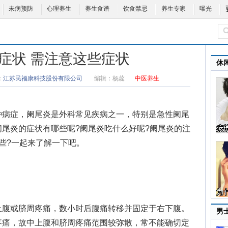
未病预防
心理养生
养生食谱
饮食禁忌
养生专家
曝光
症状 需注意这些症状
休
：
江苏民福康科技股份有限公司
编辑：
杨蕊
中医养生
病症，阑尾炎是外科常见疾病之一，特别是急性阑尾
阑尾炎的症状
有哪些呢?阑尾炎吃什么好呢?阑尾炎的注
些?一起来了解一下吧。
腹或脐周疼痛，数小时后腹痛转移并固定于右下腹。
男
疼痛，故中上腹和脐周疼痛范围较弥散，常不能确切定