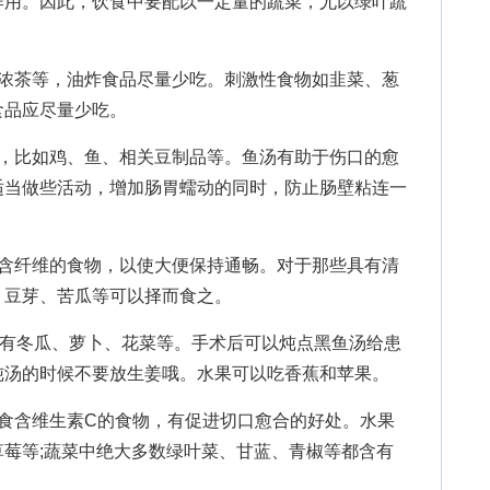
作用。因此，饮食中要配以一定量的蔬菜，尤以绿叶蔬
茶等，油炸食品尽量少吃。刺激性食物如韭菜、葱
食品应尽量少吃。
比如鸡、鱼、相关豆制品等。鱼汤有助于伤口的愈
适当做些活动，增加肠胃蠕动的同时，防止肠壁粘连一
纤维的食物，以使大便保持通畅。对于那些具有清
、豆芽、苦瓜等可以择而食之。
有冬瓜、萝卜、花菜等。手术后可以炖点黑鱼汤给患
炖汤的时候不要放生姜哦。水果可以吃香蕉和苹果。
含维生素C的食物，有促进切口愈合的好处。水果
莓等;蔬菜中绝大多数绿叶菜、甘蓝、青椒等都含有