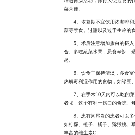
增进胃肠活动，保持大便通畅的
菜为佳。
4、恢复期不宜饮用浓咖啡和浓
蒜等禁食。过甜以及过于生冷的
5、术后注意增加蛋白的摄入，
合。多吃蔬菜水果，忌食辛辣，
起。
6、饮食宜保持清淡，多食富含
热解毒利湿作用的食物，如绿豆
7、在手术10天内可以吃的菜
者喝，这个有利于伤口的合拢。
8、患有阑尾炎的患者可以多食
如柠檬、橙子、橘子、猕猴桃、草
丰富的维生素C。