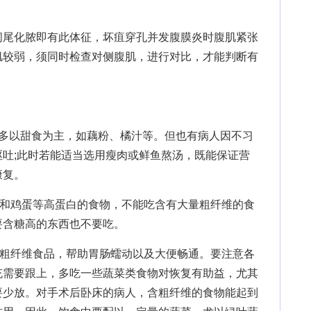
尾化脓即有此体征，坏疽穿孔并发腹膜炎时腹肌紧张
肌较弱，须同时检查对侧腹肌，进行对比，才能判断有
以甜食为主，如藕粉、橘汁等。但也有病人因不习
吐;此时若能适当选用瘦肉或鲜鱼熬汤，既能保证营
康复。
和鸡蛋等高蛋白的食物，不能吃含有大量粗纤维的食
要含糖高的东西也不要吃。
粗纤维食品，帮助胃肠蠕动以及大便畅通。要注意各
充需要跟上，多吃一些蔬菜类食物对恢复有助益，尤其
要少放。对手术后卧床的病人，含粗纤维的食物能起到