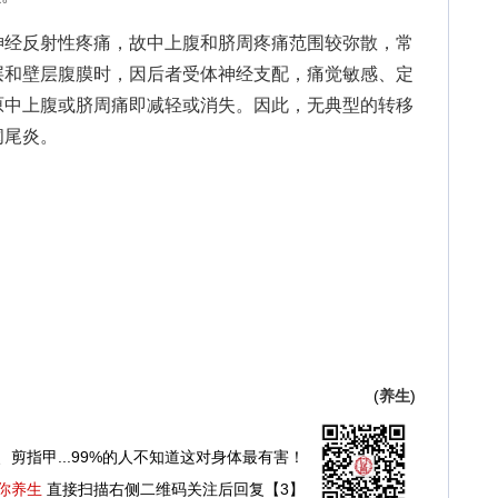
神经反射性疼痛，故中上腹和脐周疼痛范围较弥散，常
层和壁层腹膜时，因后者受体神经支配，痛觉敏感、定
原中上腹或脐周痛即减轻或消失。因此，无典型的转移
阑尾炎。
(
养生
)
、剪指甲...99%的人不知道这对身体最有害！
你养生
直接扫描右侧二维码关注后回复【3】