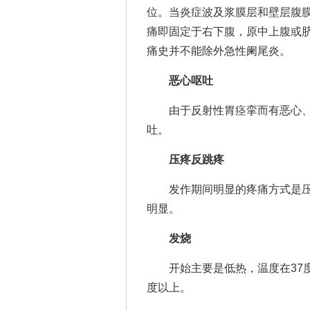
位。当炎症波及浆膜层和壁层腹
痛即固定于右下腹，原中上腹或
痛史并不能除外急性阑尾炎。
恶心呕吐
由于反射性胃痉挛而有恶心、
吐。
压疼反跳疼
发作期间明显的疼痛方式是压
明显。
发烧
开始主要是低热，温度在37度
度以上。