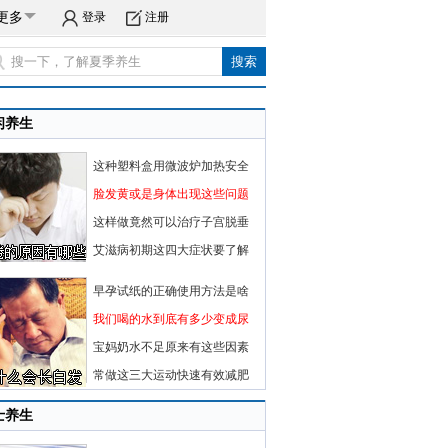
更多
登录
注册
闲养生
这种塑料盒用微波炉加热安全
脸发黄或是身体出现这些问题
这样做竟然可以治疗子宫脱垂
艾滋病初期这四大症状要了解
早孕试纸的正确使用方法是啥
我们喝的水到底有多少变成尿
宝妈奶水不足原来有这些因素
常做这三大运动快速有效减肥
士养生