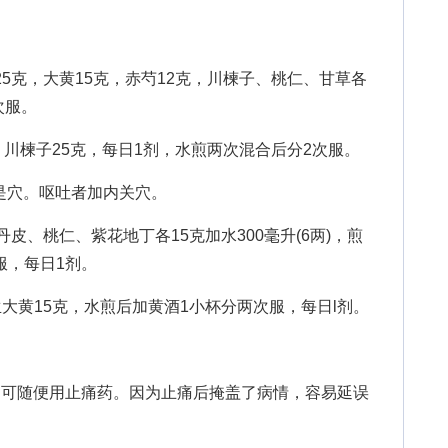
5克，大黄15克，赤芍12克，川楝子、桃仁、甘草各
次服。
，川楝子25克，每日1剂，水煎两次混合后分2次服。
是穴。呕吐者加内关穴。
丹皮、桃仁、紫花地丁各15克加水300毫升(6两)，煎
服，每日1剂。
生大黄15克，水煎后加黄酒1小杯分两次服，每日l剂。
可随便用止痛药。因为止痛后掩盖了病情，容易延误