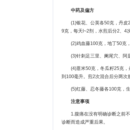
中药及偏方
(1)银花、公英各50克，丹皮2
9克，每天l~2剂，水煎后分2、4
(2)鸡血藤100克，地丁50克
(3)针刺足三里、阑尾穴、阿
(4)薏米50克，冬瓜籽25克，
到100毫升。煎2次混合后分两次
(5)红藤、忍冬藤各100克，
注意事项
1.腹痛在没有明确诊断之前不
诊断而造成严重后果。